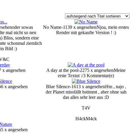
gesehen
oder sowas
No Name-1139 x angesehen
Njoa, mein erstes
lte mal nicht so nen
Render mit gekaufte Version ! :)
) Bliss, sondern eine
tte schonmal ziemlich
in Bild :)
4V&C
7 x angesehen
A day at the pool-2275 x angesehen
Meine
erste Textut :/
3 Kommentar(e)
66 x angesehen
Blue Silence-1613 x angesehen
Hm , najo ,
der Planet missfällt bstimmt , aber ohne sah
das alles sehr leer aus :D
T4V
H4ckM4ck
65 x angesehen