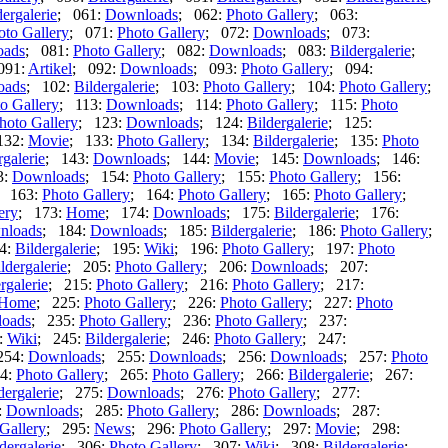
dergalerie
; 061:
Downloads
; 062:
Photo Gallery
; 063:
oto Gallery
; 071:
Photo Gallery
; 072:
Downloads
; 073:
oads
; 081:
Photo Gallery
; 082:
Downloads
; 083:
Bildergalerie
;
091:
Artikel
; 092:
Downloads
; 093:
Photo Gallery
; 094:
oads
; 102:
Bildergalerie
; 103:
Photo Gallery
; 104:
Photo Gallery
;
o Gallery
; 113:
Downloads
; 114:
Photo Gallery
; 115:
Photo
hoto Gallery
; 123:
Downloads
; 124:
Bildergalerie
; 125:
132:
Movie
; 133:
Photo Gallery
; 134:
Bildergalerie
; 135:
Photo
rgalerie
; 143:
Downloads
; 144:
Movie
; 145:
Downloads
; 146:
3:
Downloads
; 154:
Photo Gallery
; 155:
Photo Gallery
; 156:
; 163:
Photo Gallery
; 164:
Photo Gallery
; 165:
Photo Gallery
;
ery
; 173:
Home
; 174:
Downloads
; 175:
Bildergalerie
; 176:
nloads
; 184:
Downloads
; 185:
Bildergalerie
; 186:
Photo Gallery
;
4:
Bildergalerie
; 195:
Wiki
; 196:
Photo Gallery
; 197:
Photo
ldergalerie
; 205:
Photo Gallery
; 206:
Downloads
; 207:
rgalerie
; 215:
Photo Gallery
; 216:
Photo Gallery
; 217:
Home
; 225:
Photo Gallery
; 226:
Photo Gallery
; 227:
Photo
oads
; 235:
Photo Gallery
; 236:
Photo Gallery
; 237:
:
Wiki
; 245:
Bildergalerie
; 246:
Photo Gallery
; 247:
254:
Downloads
; 255:
Downloads
; 256:
Downloads
; 257:
Photo
4:
Photo Gallery
; 265:
Photo Gallery
; 266:
Bildergalerie
; 267:
dergalerie
; 275:
Downloads
; 276:
Photo Gallery
; 277:
:
Downloads
; 285:
Photo Gallery
; 286:
Downloads
; 287:
Gallery
; 295:
News
; 296:
Photo Gallery
; 297:
Movie
; 298:
dergalerie
; 306:
Photo Gallery
; 307:
Wiki
; 308:
Bildergalerie
;