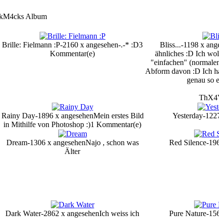
kM4cks Album
Brille: Fielmann :P-2160 x angesehen
-.-* :D
3
Bliss...-1198 x an
Kommentar(e)
ähnliches :D Ich wol
"einfachen" (normalen
Abform davon :D Ich ha
genau so e
ThX
Rainy Day-1896 x angesehen
Mein erstes Bild
Yesterday-122
in Mithilfe von Photoshop :)
1 Kommentar(e)
Dream-1306 x angesehen
Najo , schon was
Red Silence-19
Älter
Dark Water-2862 x angesehen
Ich weiss ich
Pure Nature-15