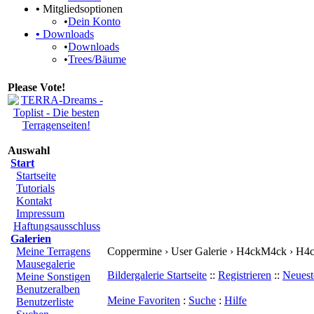
•
Mitgliedsoptionen
•
Dein Konto
•
Downloads
•
Downloads
•
Trees/Bäume
Please Vote!
Auswahl
Start
Startseite
Tutorials
Kontakt
Impressum
Haftungsausschluss
Galerien
Meine Terragens
Coppermine › User Galerie › H4ckM4ck › H
Mausegalerie
Bildergalerie Startseite
::
Registrieren
::
Neuest
Meine Sonstigen
Benutzeralben
Meine Favoriten
:
Suche
:
Hilfe
Benutzerliste