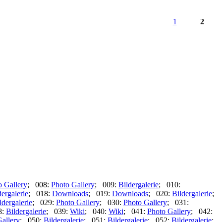
1
2
o Gallery
; 008:
Photo Gallery
; 009:
Bildergalerie
; 010:
dergalerie
; 018:
Downloads
; 019:
Downloads
; 020:
Bildergalerie
;
ldergalerie
; 029:
Photo Gallery
; 030:
Photo Gallery
; 031:
8:
Bildergalerie
; 039:
Wiki
; 040:
Wiki
; 041:
Photo Gallery
; 042:
allery
; 050:
Bildergalerie
; 051:
Bildergalerie
; 052:
Bildergalerie
;