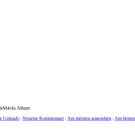
4ckM4cks Album
e Uploads
:
Neueste Kommentare
:
Am meisten angesehen
:
Am besten