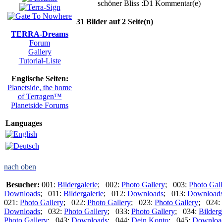
schöner Bliss :D
1 Kommentar(e)
31 Bilder auf 2 Seite(n)
TERRA-Dreams
Forum
Gallery
Tutorial-Liste
Englische Seiten:
Planetside, the home
of Terragen™
Planetside Forums
Languages
nach oben
Besucher:
001:
Bildergalerie
; 002:
Photo Gallery
; 003:
Photo Gal
Downloads
; 011:
Bildergalerie
; 012:
Downloads
; 013:
Download
021:
Photo Gallery
; 022:
Photo Gallery
; 023:
Photo Gallery
; 024:
Downloads
; 032:
Photo Gallery
; 033:
Photo Gallery
; 034:
Bilderg
Photo Gallery
; 043:
Downloads
; 044:
Dein Konto
; 045:
Downloa