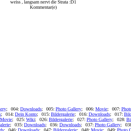
weiss , langsam nervt die Strata :D
1
Kommentar(e)
lery
; 004:
Downloads
; 005:
Photo Gallery
; 006:
Movie
; 007:
Phot
s
; 014:
Dein Konto
; 015:
Bildergalerie
; 016:
Downloads
; 017:
Bil
Movie
; 025:
Wiki
; 026:
Bildergalerie
; 027:
Photo Gallery
; 028:
Bi
alerie
; 035:
Downloads
; 036:
Downloads
; 037:
Photo Gallery
; 03
ds
; 046:
Downloads
; 047:
Bildergalerie
; 048:
Movie
; 049:
Photo G