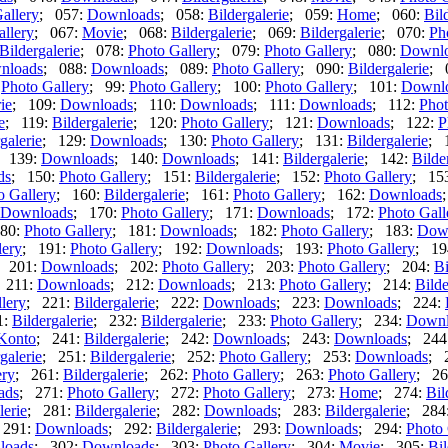
allery
; 057:
Downloads
; 058:
Bildergalerie
; 059:
Home
; 060:
Bil
allery
; 067:
Movie
; 068:
Bildergalerie
; 069:
Bildergalerie
; 070:
Ph
Bildergalerie
; 078:
Photo Gallery
; 079:
Photo Gallery
; 080:
Downl
nloads
; 088:
Downloads
; 089:
Photo Gallery
; 090:
Bildergalerie
; 
:
Photo Gallery
; 99:
Photo Gallery
; 100:
Photo Gallery
; 101:
Downl
ie
; 109:
Downloads
; 110:
Downloads
; 111:
Downloads
; 112:
Phot
e
; 119:
Bildergalerie
; 120:
Photo Gallery
; 121:
Downloads
; 122:
P
galerie
; 129:
Downloads
; 130:
Photo Gallery
; 131:
Bildergalerie
; 
; 139:
Downloads
; 140:
Downloads
; 141:
Bildergalerie
; 142:
Bilde
ds
; 150:
Photo Gallery
; 151:
Bildergalerie
; 152:
Photo Gallery
; 15
o Gallery
; 160:
Bildergalerie
; 161:
Photo Gallery
; 162:
Downloads
Downloads
; 170:
Photo Gallery
; 171:
Downloads
; 172:
Photo Gall
80:
Photo Gallery
; 181:
Downloads
; 182:
Photo Gallery
; 183:
Dow
lery
; 191:
Photo Gallery
; 192:
Downloads
; 193:
Photo Gallery
; 19
; 201:
Downloads
; 202:
Photo Gallery
; 203:
Photo Gallery
; 204:
Bi
 211:
Downloads
; 212:
Downloads
; 213:
Photo Gallery
; 214:
Bilde
lery
; 221:
Bildergalerie
; 222:
Downloads
; 223:
Downloads
; 224:
1:
Bildergalerie
; 232:
Bildergalerie
; 233:
Photo Gallery
; 234:
Downl
Konto
; 241:
Bildergalerie
; 242:
Downloads
; 243:
Downloads
; 244
galerie
; 251:
Bildergalerie
; 252:
Photo Gallery
; 253:
Downloads
; 
ery
; 261:
Bildergalerie
; 262:
Photo Gallery
; 263:
Photo Gallery
; 26
ads
; 271:
Photo Gallery
; 272:
Photo Gallery
; 273:
Home
; 274:
Bil
lerie
; 281:
Bildergalerie
; 282:
Downloads
; 283:
Bildergalerie
; 284
 291:
Downloads
; 292:
Bildergalerie
; 293:
Downloads
; 294:
Photo 
loads
; 302:
Downloads
; 303:
Photo Gallery
; 304:
Movie
; 305:
Bil