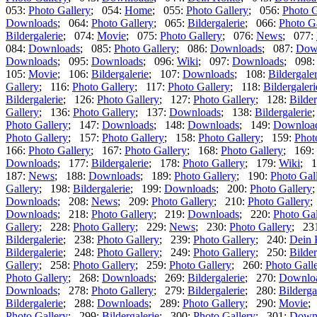
053:
Photo Gallery
; 054:
Home
; 055:
Photo Gallery
; 056:
Photo G
Downloads
; 064:
Photo Gallery
; 065:
Bildergalerie
; 066:
Photo G
Bildergalerie
; 074:
Movie
; 075:
Photo Gallery
; 076:
News
; 077:
084:
Downloads
; 085:
Photo Gallery
; 086:
Downloads
; 087:
Dow
Downloads
; 095:
Downloads
; 096:
Wiki
; 097:
Downloads
; 098
105:
Movie
; 106:
Bildergalerie
; 107:
Downloads
; 108:
Bildergaler
Gallery
; 116:
Photo Gallery
; 117:
Photo Gallery
; 118:
Bildergaleri
Bildergalerie
; 126:
Photo Gallery
; 127:
Photo Gallery
; 128:
Bilder
Gallery
; 136:
Photo Gallery
; 137:
Downloads
; 138:
Bildergalerie
Photo Gallery
; 147:
Downloads
; 148:
Downloads
; 149:
Downloa
Photo Gallery
; 157:
Photo Gallery
; 158:
Photo Gallery
; 159:
Phot
166:
Photo Gallery
; 167:
Photo Gallery
; 168:
Photo Gallery
; 169:
Downloads
; 177:
Bildergalerie
; 178:
Photo Gallery
; 179:
Wiki
; 1
187:
News
; 188:
Downloads
; 189:
Photo Gallery
; 190:
Photo Gal
Gallery
; 198:
Bildergalerie
; 199:
Downloads
; 200:
Photo Gallery
Downloads
; 208:
News
; 209:
Photo Gallery
; 210:
Photo Gallery
;
Downloads
; 218:
Photo Gallery
; 219:
Downloads
; 220:
Photo Gal
Gallery
; 228:
Photo Gallery
; 229:
News
; 230:
Photo Gallery
; 23
Bildergalerie
; 238:
Photo Gallery
; 239:
Photo Gallery
; 240:
Dein 
Bildergalerie
; 248:
Photo Gallery
; 249:
Photo Gallery
; 250:
Bilder
Gallery
; 258:
Photo Gallery
; 259:
Photo Gallery
; 260:
Photo Gall
Photo Gallery
; 268:
Downloads
; 269:
Bildergalerie
; 270:
Downlo
Downloads
; 278:
Photo Gallery
; 279:
Bildergalerie
; 280:
Bilderga
Bildergalerie
; 288:
Downloads
; 289:
Photo Gallery
; 290:
Movie
;
Photo Gallery
; 299:
Bildergalerie
; 300:
Photo Gallery
; 301:
Down