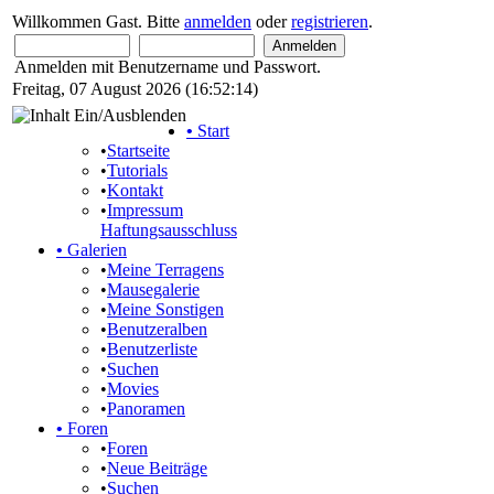
Willkommen Gast. Bitte
anmelden
oder
registrieren
.
Anmelden mit Benutzername und Passwort.
Freitag, 07 August 2026 (16:52:14)
•
Start
•
Startseite
•
Tutorials
•
Kontakt
•
Impressum
Haftungsausschluss
•
Galerien
•
Meine Terragens
•
Mausegalerie
•
Meine Sonstigen
•
Benutzeralben
•
Benutzerliste
•
Suchen
•
Movies
•
Panoramen
•
Foren
•
Foren
•
Neue Beiträge
•
Suchen