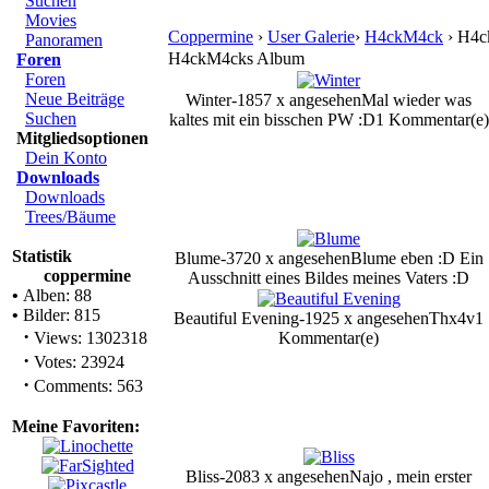
Suchen
Movies
Coppermine
›
User Galerie
›
H4ckM4ck
› H4c
Panoramen
H4ckM4cks Album
Foren
Foren
Neue Beiträge
Winter-1857 x angesehen
Mal wieder was
Suchen
kaltes mit ein bisschen PW :D
1 Kommentar(e)
Mitgliedsoptionen
Dein Konto
Downloads
Downloads
Trees/Bäume
Statistik
Blume-3720 x angesehen
Blume eben :D Ein
coppermine
Ausschnitt eines Bildes meines Vaters :D
•
Alben: 88
•
Bilder: 815
Beautiful Evening-1925 x angesehen
Thx4v
1
·
Views: 1302318
Kommentar(e)
·
Votes: 23924
·
Comments: 563
Meine Favoriten:
Bliss-2083 x angesehen
Najo , mein erster