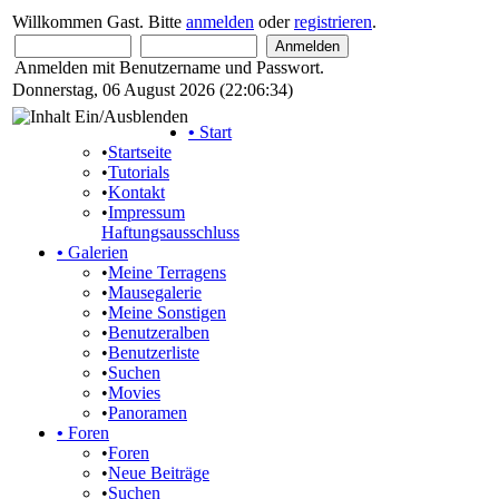
Willkommen Gast. Bitte
anmelden
oder
registrieren
.
Anmelden mit Benutzername und Passwort.
Donnerstag, 06 August 2026 (22:06:34)
•
Start
•
Startseite
•
Tutorials
•
Kontakt
•
Impressum
Haftungsausschluss
•
Galerien
•
Meine Terragens
•
Mausegalerie
•
Meine Sonstigen
•
Benutzeralben
•
Benutzerliste
•
Suchen
•
Movies
•
Panoramen
•
Foren
•
Foren
•
Neue Beiträge
•
Suchen