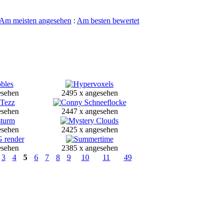
Am meisten angesehen
:
Am besten bewertet
esehen
2495 x angesehen
esehen
2447 x angesehen
esehen
2425 x angesehen
esehen
2385 x angesehen
3
4
5
6
7
8
9
10
11
49