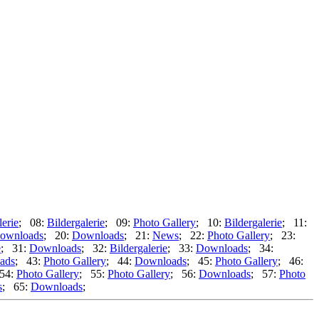
lerie
; 08:
Bildergalerie
; 09:
Photo Gallery
; 10:
Bildergalerie
; 11:
ownloads
; 20:
Downloads
; 21:
News
; 22:
Photo Gallery
; 23:
e
; 31:
Downloads
; 32:
Bildergalerie
; 33:
Downloads
; 34:
ads
; 43:
Photo Gallery
; 44:
Downloads
; 45:
Photo Gallery
; 46:
54:
Photo Gallery
; 55:
Photo Gallery
; 56:
Downloads
; 57:
Photo
s
; 65:
Downloads
;