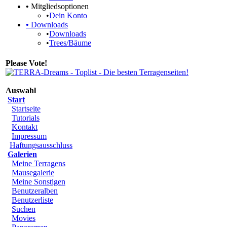
•
Mitgliedsoptionen
•
Dein Konto
•
Downloads
•
Downloads
•
Trees/Bäume
Please Vote!
Auswahl
Start
Startseite
Tutorials
Kontakt
Impressum
Haftungsausschluss
Galerien
Meine Terragens
Mausegalerie
Meine Sonstigen
Benutzeralben
Benutzerliste
Suchen
Movies