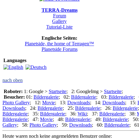
TERRA-Dreams
Forum
Gallery
Tutorial-Liste
Englische Seiten:
Planetside, the home of Terragen™
Planetside Forums
Languages
nach oben
Roboter:
1: Google >
Startseite
; 2: GoogleImg >
Startseite
;
Besucher:
01:
Bildergalerie
; 02:
Bildergalerie
; 03:
Bildergalerie
; 
Photo Gallery
; 12:
Movie
; 13:
Downloads
; 14:
Downloads
; 15:
Downloads
; 24:
Bildergalerie
; 25:
Bildergalerie
; 26:
Bildergalerie
Bildergalerie
; 35:
Bildergalerie
; 36:
Wiki
; 37:
Bildergalerie
; 38:
Bildergalerie
; 47:
Movie
; 48:
Bildergalerie
; 49:
Bildergalerie
; 50
Gallery
; 58:
Photo Gallery
; 59:
Downloads
; 60:
Bildergalerie
; 6
Heute waren noch keine angemeldeten Benutzer online: