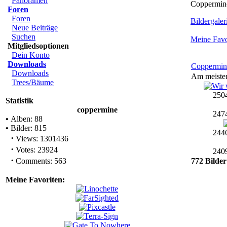
Panoramen
Coppermine
Foren
Foren
Bildergaleri
Neue Beiträge
Suchen
Meine Favo
Mitgliedsoptionen
Dein Konto
Downloads
Coppermin
Downloads
Am meiste
Trees/Bäume
2504
Statistik
coppermine
2474
•
Alben: 88
•
Bilder: 815
2446
·
Views: 1301436
·
Votes: 23924
2409
·
Comments: 563
772 Bilder
Meine Favoriten: