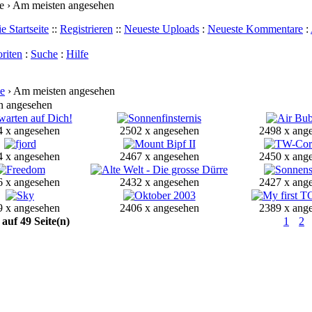
 › Am meisten angesehen
e Startseite
::
Registrieren
::
Neueste Uploads
:
Neueste Kommentare
:
riten
:
Suche
:
Hilfe
e
› Am meisten angesehen
n angesehen
 x angesehen
2502 x angesehen
2498 x ang
 x angesehen
2467 x angesehen
2450 x ang
 x angesehen
2432 x angesehen
2427 x ang
 x angesehen
2406 x angesehen
2389 x ang
 auf 49 Seite(n)
1
2