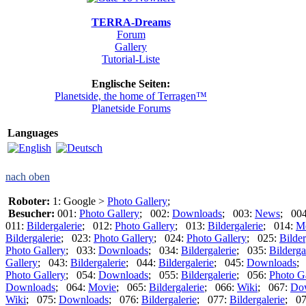
TERRA-Dreams
Forum
Gallery
Tutorial-Liste
Englische Seiten:
Planetside, the home of Terragen™
Planetside Forums
Languages
nach oben
Roboter:
1: Google >
Photo Gallery
;
Besucher:
001:
Photo Gallery
; 002:
Downloads
; 003:
News
; 00
011:
Bildergalerie
; 012:
Photo Gallery
; 013:
Bildergalerie
; 014:
M
Bildergalerie
; 023:
Photo Gallery
; 024:
Photo Gallery
; 025:
Bilder
Photo Gallery
; 033:
Downloads
; 034:
Bildergalerie
; 035:
Bilderga
Gallery
; 043:
Bildergalerie
; 044:
Bildergalerie
; 045:
Downloads
;
Photo Gallery
; 054:
Downloads
; 055:
Bildergalerie
; 056:
Photo G
Downloads
; 064:
Movie
; 065:
Bildergalerie
; 066:
Wiki
; 067:
Do
Wiki
; 075:
Downloads
; 076:
Bildergalerie
; 077:
Bildergalerie
; 0