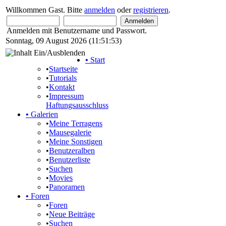
Willkommen Gast. Bitte
anmelden
oder
registrieren
.
Anmelden mit Benutzername und Passwort.
Sonntag, 09 August 2026 (11:51:53)
•
Start
•
Startseite
•
Tutorials
•
Kontakt
•
Impressum
Haftungsausschluss
•
Galerien
•
Meine Terragens
•
Mausegalerie
•
Meine Sonstigen
•
Benutzeralben
•
Benutzerliste
•
Suchen
•
Movies
•
Panoramen
•
Foren
•
Foren
•
Neue Beiträge
•
Suchen