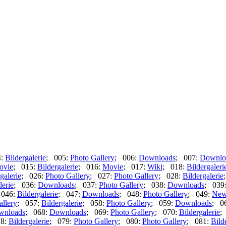
4:
Bildergalerie
; 005:
Photo Gallery
; 006:
Downloads
; 007:
Downlo
ovie
; 015:
Bildergalerie
; 016:
Movie
; 017:
Wiki
; 018:
Bildergaleri
galerie
; 026:
Photo Gallery
; 027:
Photo Gallery
; 028:
Bildergalerie
lerie
; 036:
Downloads
; 037:
Photo Gallery
; 038:
Downloads
; 039
 046:
Bildergalerie
; 047:
Downloads
; 048:
Photo Gallery
; 049:
New
allery
; 057:
Bildergalerie
; 058:
Photo Gallery
; 059:
Downloads
; 0
wnloads
; 068:
Downloads
; 069:
Photo Gallery
; 070:
Bildergalerie
;
78:
Bildergalerie
; 079:
Photo Gallery
; 080:
Photo Gallery
; 081:
Bild