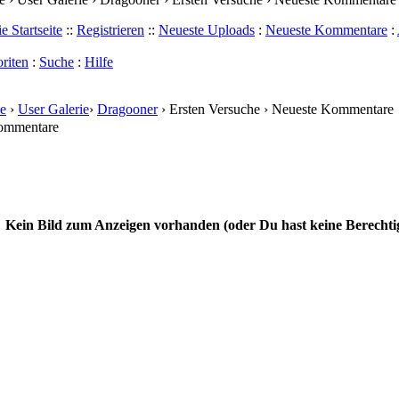
e Startseite
::
Registrieren
::
Neueste Uploads
:
Neueste Kommentare
:
riten
:
Suche
:
Hilfe
e
›
User Galerie
›
Dragooner
› Ersten Versuche › Neueste Kommentare
ommentare
Kein Bild zum Anzeigen vorhanden (oder Du hast keine Berechti