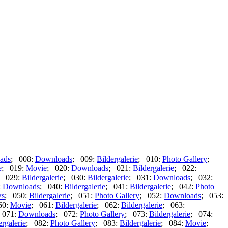
ads
; 008:
Downloads
; 009:
Bildergalerie
; 010:
Photo Gallery
;
e
; 019:
Movie
; 020:
Downloads
; 021:
Bildergalerie
; 022:
; 029:
Bildergalerie
; 030:
Bildergalerie
; 031:
Downloads
; 032:
:
Downloads
; 040:
Bildergalerie
; 041:
Bildergalerie
; 042:
Photo
s
; 050:
Bildergalerie
; 051:
Photo Gallery
; 052:
Downloads
; 053:
60:
Movie
; 061:
Bildergalerie
; 062:
Bildergalerie
; 063:
 071:
Downloads
; 072:
Photo Gallery
; 073:
Bildergalerie
; 074:
ergalerie
; 082:
Photo Gallery
; 083:
Bildergalerie
; 084:
Movie
;