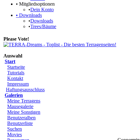
•
Mitgliedsoptionen
•
Dein Konto
•
Downloads
•
Downloads
•
Trees/Bäume
Please Vote!
Auswahl
Start
Startseite
Tutorials
Kontakt
Impressum
Haftungsausschluss
Galerien
Meine Terragens
Mausegalerie
Meine Sonstigen
Benutzeralben
Benutzerliste
Suchen
Movies
Coppermine