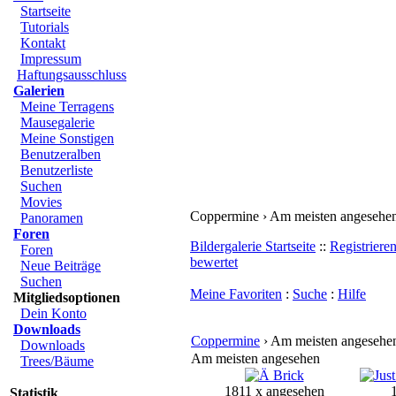
Startseite
Tutorials
Kontakt
Impressum
Haftungsausschluss
Galerien
Meine Terragens
Mausegalerie
Meine Sonstigen
Benutzeralben
Benutzerliste
Suchen
Movies
Coppermine › Am meisten angesehe
Panoramen
Foren
Bildergalerie Startseite
::
Registriere
Foren
bewertet
Neue Beiträge
Suchen
Meine Favoriten
:
Suche
:
Hilfe
Mitgliedsoptionen
Dein Konto
Downloads
Coppermine
› Am meisten angesehe
Downloads
Am meisten angesehen
Trees/Bäume
1811 x angesehen
Statistik