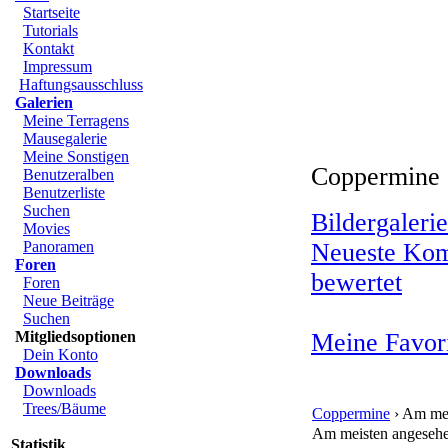
Startseite
Tutorials
Kontakt
Impressum
Haftungsausschluss
Galerien
Meine Terragens
Mausegalerie
Meine Sonstigen
Coppermine 
Benutzeralben
Benutzerliste
Suchen
Bildergalerie
Movies
Panoramen
Neueste Ko
Foren
bewertet
Foren
Neue Beiträge
Suchen
Mitgliedsoptionen
Meine Favor
Dein Konto
Downloads
Downloads
Trees/Bäume
Coppermine
› Am mei
Am meisten angeseh
Statistik