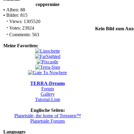
coppermine
•
Alben: 88
•
Bilder: 815
·
Views: 1305520
·
Votes: 23924
Kein Bild zum Anze
·
Comments: 563
Meine Favoriten:
TERRA-Dreams
Forum
Gallery
Tutorial-Liste
Englische Seiten:
Planetside, the home of Terragen™
Planetside Forums
Languages