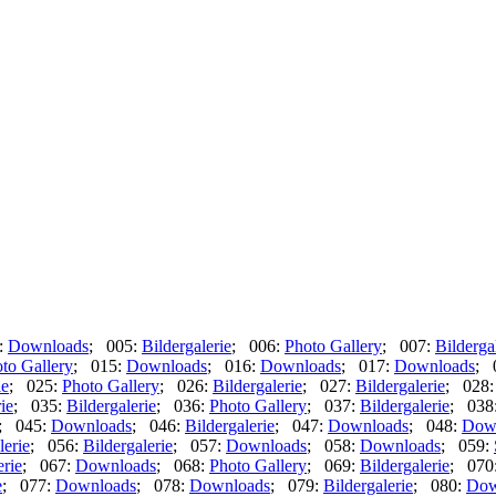
:
Downloads
; 005:
Bildergalerie
; 006:
Photo Gallery
; 007:
Bilderga
to Gallery
; 015:
Downloads
; 016:
Downloads
; 017:
Downloads
; 
ie
; 025:
Photo Gallery
; 026:
Bildergalerie
; 027:
Bildergalerie
; 028
ie
; 035:
Bildergalerie
; 036:
Photo Gallery
; 037:
Bildergalerie
; 038
; 045:
Downloads
; 046:
Bildergalerie
; 047:
Downloads
; 048:
Dow
lerie
; 056:
Bildergalerie
; 057:
Downloads
; 058:
Downloads
; 059:
erie
; 067:
Downloads
; 068:
Photo Gallery
; 069:
Bildergalerie
; 070
e
; 077:
Downloads
; 078:
Downloads
; 079:
Bildergalerie
; 080:
Dow