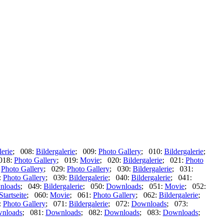
lerie
; 008:
Bildergalerie
; 009:
Photo Gallery
; 010:
Bildergalerie
;
018:
Photo Gallery
; 019:
Movie
; 020:
Bildergalerie
; 021:
Photo
:
Photo Gallery
; 029:
Photo Gallery
; 030:
Bildergalerie
; 031:
:
Photo Gallery
; 039:
Bildergalerie
; 040:
Bildergalerie
; 041:
nloads
; 049:
Bildergalerie
; 050:
Downloads
; 051:
Movie
; 052:
Startseite
; 060:
Movie
; 061:
Photo Gallery
; 062:
Bildergalerie
;
:
Photo Gallery
; 071:
Bildergalerie
; 072:
Downloads
; 073:
nloads
; 081:
Downloads
; 082:
Downloads
; 083:
Downloads
;