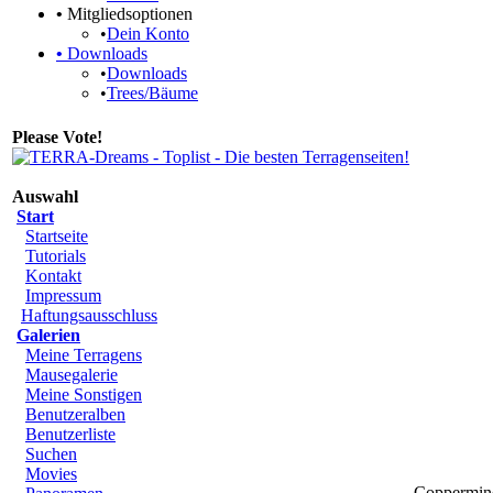
•
Mitgliedsoptionen
•
Dein Konto
•
Downloads
•
Downloads
•
Trees/Bäume
Please Vote!
Auswahl
Start
Startseite
Tutorials
Kontakt
Impressum
Haftungsausschluss
Galerien
Meine Terragens
Mausegalerie
Meine Sonstigen
Benutzeralben
Benutzerliste
Suchen
Movies
Coppermine