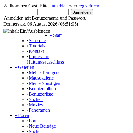
Willkommen Gast. Bitte
anmelden
oder
registrieren
.
Anmelden mit Benutzername und Passwort.
Donnerstag, 06 August 2026 (06:51:05)
•
Start
•
Startseite
•
Tutorials
•
Kontakt
•
Impressum
Haftungsausschluss
•
Galerien
•
Meine Terragens
•
Mausegalerie
•
Meine Sonstigen
•
Benutzeralben
•
Benutzerliste
•
Suchen
•
Movies
•
Panoramen
•
Foren
•
Foren
•
Neue Beiträge
•
Suchen