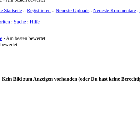
e Startseite
::
Registrieren
::
Neueste Uploads
:
Neueste Kommentare
:
riten
:
Suche
:
Hilfe
e
› Am besten bewertet
bewertet
Kein Bild zum Anzeigen vorhanden (oder Du hast keine Berechti