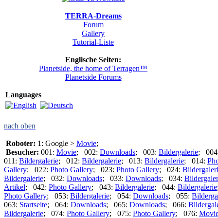
TERRA-Dreams
Forum
Gallery
Tutorial-Liste
Englische Seiten:
Planetside, the home of Terragen™
Planetside Forums
Languages
nach oben
Roboter:
1: Google >
Movie
;
Besucher:
001:
Movie
; 002:
Downloads
; 003:
Bildergalerie
; 004
011:
Bildergalerie
; 012:
Bildergalerie
; 013:
Bildergalerie
; 014:
Pho
Gallery
; 022:
Photo Gallery
; 023:
Photo Gallery
; 024:
Bildergaler
Bildergalerie
; 032:
Downloads
; 033:
Downloads
; 034:
Bildergaler
Artikel
; 042:
Photo Gallery
; 043:
Bildergalerie
; 044:
Bildergalerie
Photo Gallery
; 053:
Bildergalerie
; 054:
Downloads
; 055:
Bilderga
063:
Startseite
; 064:
Downloads
; 065:
Downloads
; 066:
Bildergal
Bildergalerie
; 074:
Photo Gallery
; 075:
Photo Gallery
; 076:
Movi