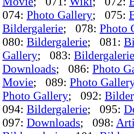
Movie
; 071:
Wiki
; 072:
B
074:
Photo Gallery
; 075:
B
Bildergalerie
; 078:
Photo 
080:
Bildergalerie
; 081:
Bi
Gallery
; 083:
Bildergaleri
Downloads
; 086:
Photo Ga
Movie
; 089:
Photo Galler
Photo Gallery
; 092:
Bilder
094:
Bildergalerie
; 095:
D
097:
Downloads
; 098:
Art