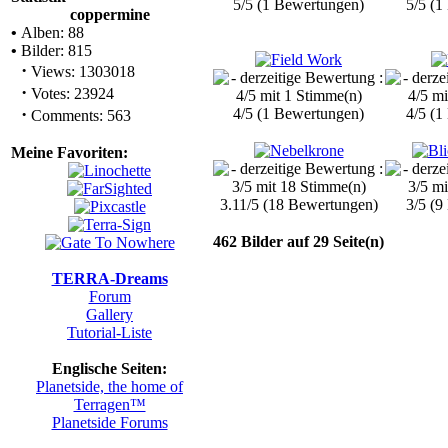
5/5 (1 Bewertungen)
5/5 (1
coppermine
•
Alben: 88
•
Bilder: 815
·
Views: 1303018
·
Votes: 23924
·
4/5 (1 Bewertungen)
4/5 (1
Comments: 563
Meine Favoriten:
3.11/5 (18 Bewertungen)
3/5 (9
462 Bilder auf 29 Seite(n)
TERRA-Dreams
Forum
Gallery
Tutorial-Liste
Englische Seiten:
Planetside, the home of
Terragen™
Planetside Forums