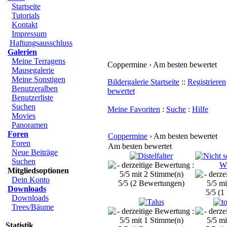
Startseite
Tutorials
Kontakt
Impressum
Haftungsausschluss
Galerien
Meine Terragens
Coppermine › Am besten bewertet
Mausegalerie
Meine Sonstigen
Bildergalerie Startseite
::
Registrieren
Benutzeralben
bewertet
Benutzerliste
Suchen
Meine Favoriten
:
Suche
:
Hilfe
Movies
Panoramen
Foren
Coppermine
› Am besten bewertet
Foren
Am besten bewertet
Neue Beiträge
Suchen
Mitgliedsoptionen
Dein Konto
5/5 (2 Bewertungen)
Downloads
5/5 (1
Downloads
Trees/Bäume
Statistik