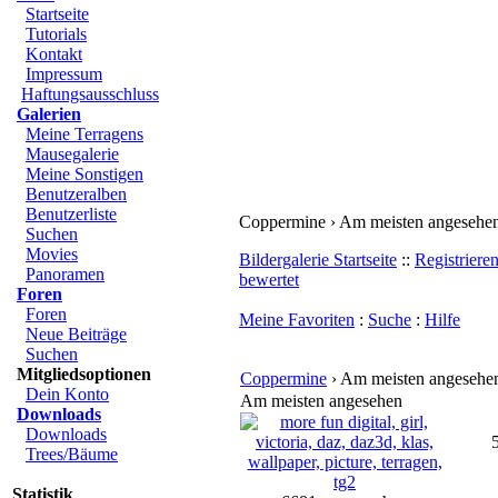
Startseite
Tutorials
Kontakt
Impressum
Haftungsausschluss
Galerien
Meine Terragens
Mausegalerie
Meine Sonstigen
Benutzeralben
Benutzerliste
Coppermine › Am meisten angesehe
Suchen
Movies
Bildergalerie Startseite
::
Registriere
Panoramen
bewertet
Foren
Foren
Meine Favoriten
:
Suche
:
Hilfe
Neue Beiträge
Suchen
Mitgliedsoptionen
Coppermine
› Am meisten angesehe
Dein Konto
Am meisten angesehen
Downloads
Downloads
Trees/Bäume
Statistik