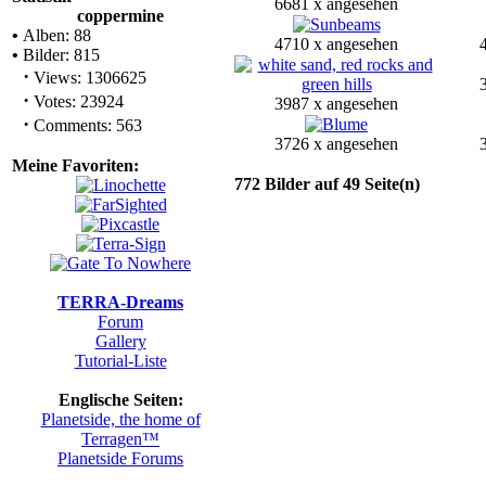
6681 x angesehen
coppermine
•
Alben: 88
4710 x angesehen
•
Bilder: 815
·
Views: 1306625
·
Votes: 23924
3987 x angesehen
·
Comments: 563
3726 x angesehen
Meine Favoriten:
772 Bilder auf 49 Seite(n)
TERRA-Dreams
Forum
Gallery
Tutorial-Liste
Englische Seiten:
Planetside, the home of
Terragen™
Planetside Forums