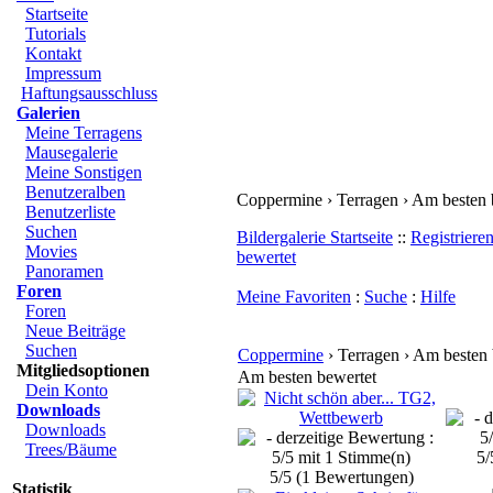
Startseite
Tutorials
Kontakt
Impressum
Haftungsausschluss
Galerien
Meine Terragens
Mausegalerie
Meine Sonstigen
Benutzeralben
Coppermine › Terragen › Am besten 
Benutzerliste
Suchen
Bildergalerie Startseite
::
Registriere
Movies
bewertet
Panoramen
Foren
Meine Favoriten
:
Suche
:
Hilfe
Foren
Neue Beiträge
Suchen
Coppermine
› Terragen › Am besten 
Mitgliedsoptionen
Am besten bewertet
Dein Konto
Downloads
Downloads
Trees/Bäume
5/
5/5 (1 Bewertungen)
Statistik