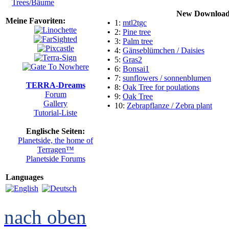
Trees/Bäume
New Download
Meine Favoriten:
•
1:
mtl2tgc
•
2:
Pine tree
•
3:
Palm tree
•
4:
Gänseblümchen / Daisies
•
5:
Gras2
•
6:
Bonsai1
•
7:
sunflowers / sonnenblumen
TERRA-Dreams
•
8:
Oak Tree for poulations
Forum
•
9:
Oak Tree
Gallery
•
10:
Zebrapflanze / Zebra plant
Tutorial-Liste
Englische Seiten:
Planetside, the home of
Terragen™
Planetside Forums
Languages
nach oben