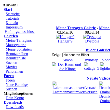
Auswahl
Start
Startseite
Tutorials
Kontakt
Impressum
Meine Terragen Galerie
-
Meine 
Haftungsausschluss
03.Mär.16
08.Jul.14
Galerien
Meine Terragens
Hangar 9
Dystopia
Mausegalerie
Meine Sonstigen
Bilder Galerie
Benutzeralben
Zeige:
Benutzerliste
Simon
mindsap
bloor
Suchen
Movies
Panoramen
Foren
Neuste Videos
Foren
Neue Beiträge
Suchen
Laternenmastumwerfversuch
Mitgliedsoptionen
Dromi
Dein Konto
Omin
Downloads
Downloads