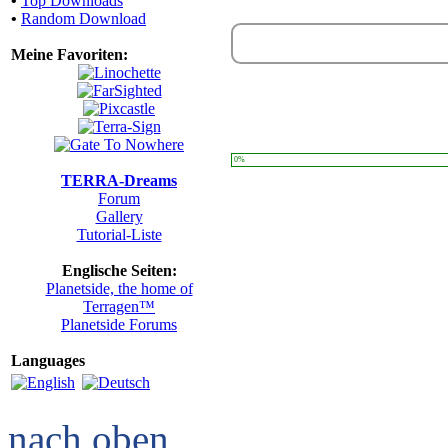
•
Top Downloads
•
Random Download
Meine Favoriten:
0%
TERRA-Dreams
Forum
Gallery
Tutorial-Liste
Englische Seiten:
Planetside, the home of
Terragen™
Planetside Forums
Languages
nach oben