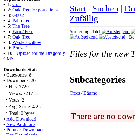
•
1:
Gras
Start
|
Suchen
|
Do
•
2:
Oak Tree for poulations
•
3:
Gras2
Zufällig
•
4:
Palm tree
•
5:
The Tree
•
6:
Farn / Fern
Sortierung: Titel
•
7:
Oak Tree
Bew
•
8:
Weide / willow
•
9:
Bonsai1
Files for the new 
•
10:
JUpload for the Dragonfly
CMS
Downloads Stats
•
Categories: 8
Subcategories
•
Downloads: 26
·
Hits: 5720
·
Trees / Bäume
Views: 721718
·
Votes: 2
·
Avg. Score: 4.25
·
Total: 0 bytes
There are no down
•
Add Download
•
New Additions
•
Popular Downloads