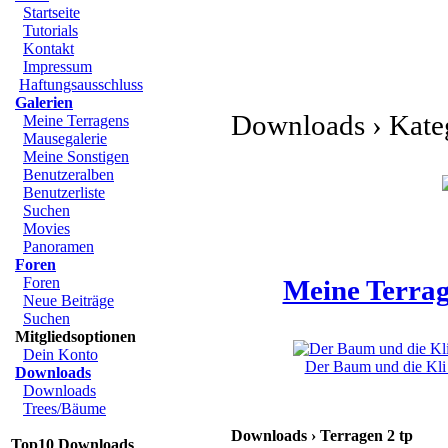
Startseite
Tutorials
Kontakt
Impressum
Haftungsausschluss
Galerien
Downloads › Kateg
Meine Terragens
Mausegalerie
Meine Sonstigen
Benutzeralben
Benutzerliste
Suchen
Movies
Panoramen
Foren
Foren
Meine Terrag
Neue Beiträge
Suchen
Mitgliedsoptionen
Dein Konto
Der Baum und die Kli 
Downloads
Downloads
Trees/Bäume
Downloads › Terragen 2 tp
Top10 Downloads