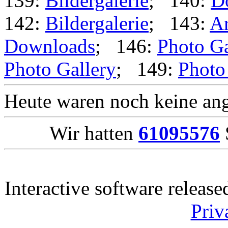
139:
Bildergalerie
; 140:
D
142:
Bildergalerie
; 143:
Ar
Downloads
; 146:
Photo Ga
Photo Gallery
; 149:
Photo
Heute waren noch keine ang
Wir hatten
61095576
Interactive software releas
Priv