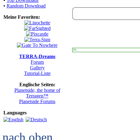
•
Top Downloads
•
Random Download
Meine Favoriten:
0%
TERRA-Dreams
Forum
Gallery
Tutorial-Liste
Englische Seiten:
Planetside, the home of
Terragen™
Planetside Forums
Languages
nach oben