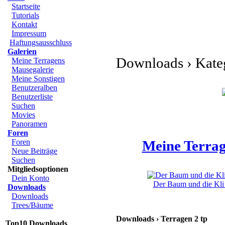
Startseite
Tutorials
Kontakt
Impressum
Haftungsausschluss
Galerien
Downloads › Kateg
Meine Terragens
Mausegalerie
Meine Sonstigen
Benutzeralben
Benutzerliste
Suchen
Movies
Panoramen
Foren
Foren
Meine Terrag
Neue Beiträge
Suchen
Mitgliedsoptionen
Dein Konto
Der Baum und die Kli 
Downloads
Downloads
Trees/Bäume
Downloads › Terragen 2 tp
Top10 Downloads