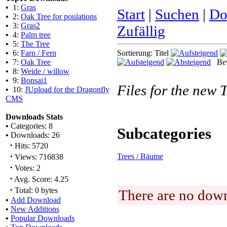
•
1:
Gras
Start
|
Suchen
|
Do
•
2:
Oak Tree for poulations
•
3:
Gras2
Zufällig
•
4:
Palm tree
•
5:
The Tree
•
6:
Farn / Fern
Sortierung: Titel
•
7:
Oak Tree
Bew
•
8:
Weide / willow
•
9:
Bonsai1
Files for the new 
•
10:
JUpload for the Dragonfly
CMS
Downloads Stats
•
Categories: 8
Subcategories
•
Downloads: 26
·
Hits: 5720
·
Trees / Bäume
Views: 716838
·
Votes: 2
·
Avg. Score: 4.25
·
Total: 0 bytes
There are no down
•
Add Download
•
New Additions
•
Popular Downloads