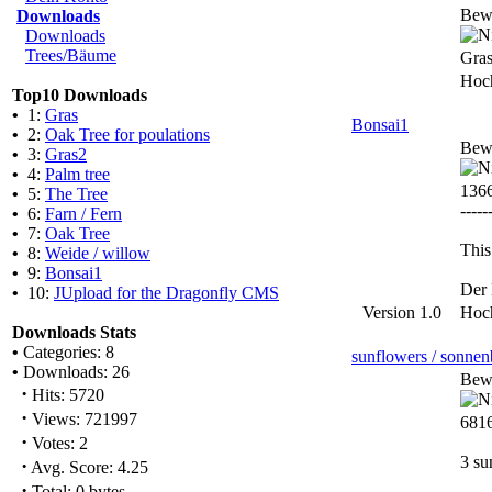
Bew
Downloads
Downloads
Trees/Bäume
Gras
Hoc
Top10 Downloads
•
1:
Gras
Bonsai1
•
2:
Oak Tree for poulations
Bew
•
3:
Gras2
•
4:
Palm tree
136
•
5:
The Tree
-----
•
6:
Farn / Fern
•
7:
Oak Tree
This
•
8:
Weide / willow
•
9:
Bonsai1
Der 
•
10:
JUpload for the Dragonfly CMS
Version 1.0
Hoc
Downloads Stats
•
Categories: 8
sunflowers / sonne
•
Downloads: 26
Bew
·
Hits: 5720
·
Views: 721997
6816
·
Votes: 2
3 su
·
Avg. Score: 4.25
·
Total: 0 bytes