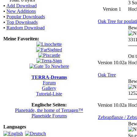
3 So
•
Add Download
Version 1
Hoc
•
New Additions
•
Popular Downloads
Oak Tree for poulat
•
Top Downloads
•
Random Download
Bew
Meine Favoriten:
331
-----
On t
Version 10.02a
Hoc
Oak Tree
TERRA-Dreams
Bew
Forum
Gallery
125
Tutorial-Liste
-----
Englische Seiten:
Version 10.02a
Hoc
Planetside, the home of Terragen™
Planetside Forums
Zebrapflanze / Zebr
Bew
Languages
So e