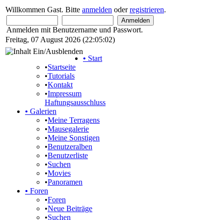
Willkommen Gast. Bitte
anmelden
oder
registrieren
.
Anmelden mit Benutzername und Passwort.
Freitag, 07 August 2026 (22:05:02)
•
Start
•
Startseite
•
Tutorials
•
Kontakt
•
Impressum
Haftungsausschluss
•
Galerien
•
Meine Terragens
•
Mausegalerie
•
Meine Sonstigen
•
Benutzeralben
•
Benutzerliste
•
Suchen
•
Movies
•
Panoramen
•
Foren
•
Foren
•
Neue Beiträge
•
Suchen