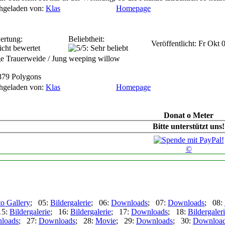
hgeladen von:
Klas
Homepage
ertung:
Beliebtheit:
Veröffentlicht: Fr Okt
e Trauerweide / Jung weeping willow
879 Polygons
hgeladen von:
Klas
Homepage
Donat o Meter
Bitte unterstützt uns!
©
o Gallery
; 05:
Bildergalerie
; 06:
Downloads
; 07:
Downloads
; 08:
15:
Bildergalerie
; 16:
Bildergalerie
; 17:
Downloads
; 18:
Bildergaler
loads
; 27:
Downloads
; 28:
Movie
; 29:
Downloads
; 30:
Downloa