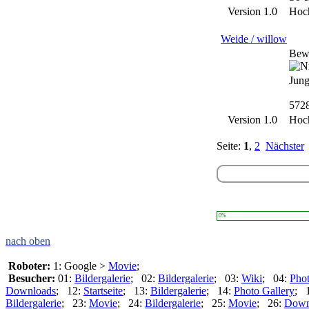
Version 1.0
Hoc
Weide / willow
Bew
Jung
572
Version 1.0
Hoc
Seite:
1
,
2
Nächster
0%
nach oben
Roboter:
1: Google >
Movie
;
Besucher:
01:
Bildergalerie
; 02:
Bildergalerie
; 03:
Wiki
; 04:
Phot
Downloads
; 12:
Startseite
; 13:
Bildergalerie
; 14:
Photo Gallery
; 
Bildergalerie
; 23:
Movie
; 24:
Bildergalerie
; 25:
Movie
; 26:
Down