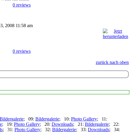
0 reviews
 03, 2008 11:58 am
0 reviews
zurück nach oben
Bildergalerie
; 09:
Bildergalerie
; 10:
Photo Gallery
; 11:
ie
; 19:
Photo Gallery
; 20:
Downloads
; 21:
Bildergalerie
; 22:
ds
; 31:
Photo Gallery
; 32:
Bildergalerie
; 33:
Downloads
; 34: