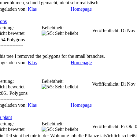
nnenblumen, schnell gemacht, nicht sehr realistisch.
hgeladen von:
Klas
Homepage
ions
ertung:
Beliebtheit:
Veröffentlicht: Di Nov
154 Polygons
----------------
his tree I removed the polygons for the small branches.
hgeladen von:
Klas
Homepage
ertung:
Beliebtheit:
Veröffentlicht: Di Nov
2061 Polygons
----------------
hgeladen von:
Klas
Homepage
a plant
ertung:
Beliebtheit:
Veröffentlicht: Fr Okt
in Teil steht bei mir in der Wohnung, ob die Pflanze tatsächlich so heißt