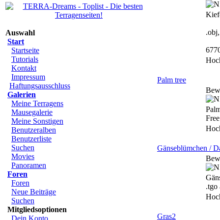
Kief
.obj
Auswahl
Start
677
Startseite
Tutorials
Hoc
Kontakt
Impressum
Palm tree
Haftungsausschluss
Bew
Galerien
Meine Terragens
Palm
Mausegalerie
Free 
Meine Sonstigen
Hoc
Benutzeralben
Benutzerliste
Suchen
Gänseblümchen / Da
Movies
Bew
Panoramen
Foren
Gäns
Foren
.tgo
Neue Beiträge
Hoc
Suchen
Mitgliedsoptionen
Gras2
Dein Konto