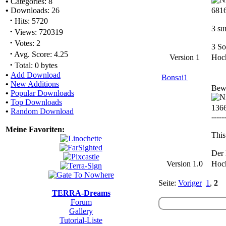
•
Categories: 8
•
Downloads: 26
6816
·
Hits: 5720
3 su
·
Views: 720319
·
Votes: 2
3 So
·
Avg. Score: 4.25
Version 1
Hoc
·
Total: 0 bytes
•
Add Download
Bonsai1
•
New Additions
Bew
•
Popular Downloads
•
Top Downloads
136
•
Random Download
-----
Meine Favoriten:
This
Der 
Version 1.0
Hoc
Seite:
Voriger
1
,
2
TERRA-Dreams
Forum
Gallery
Tutorial-Liste