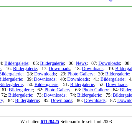
4:
Bildergalerie
; 05:
Bildergalerie
; 06:
News
; 07:
Downloads
; 08:
e
; 16:
Bildergalerie
; 17:
Downloads
; 18:
Downloads
; 19:
Bildergal
Bildergalerie
; 28:
Downloads
; 29:
Photo Gallery
; 30:
Bildergalerie
;
Bildergalerie
; 39:
Downloads
; 40:
Downloads
; 41:
Bildergalerie
; 4
Bildergalerie
; 50:
Bildergalerie
; 51:
Bildergalerie
; 52:
Downloads
; 
 61:
Bildergalerie
; 62:
Photo Gallery
; 63:
Photo Gallery
; 64:
Bilder
 72:
Bildergalerie
; 73:
Downloads
; 74:
Bildergalerie
; 75:
Bildergale
ry
; 84:
Bildergalerie
; 85:
Downloads
; 86:
Downloads
; 87:
Downlo
Wir hatten
61128425
Seitenaufrufe seit Juni 2003