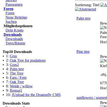
Movies
Panoramen
Sortierung: Titel
Foren
Foren
Neue Beiträge
Palm tree
Suchen
Bew
Mitgliedsoptionen
Dein Konto
Palm
Downloads
Free 
Downloads
Hoc
Trees/Bäume
Pine tree
Top10 Downloads
•
1:
Gras
Bew
•
2:
Oak Tree for poulations
•
3:
Gras2
Kief
•
4:
Palm tree
•
5:
The Tree
.obj
•
6:
Farn / Fern
•
7:
Oak Tree
677
•
8:
Weide / willow
Hoc
•
9:
Bonsai1
•
10:
JUpload for the Dragonfly CMS
sunflowers / sonne
Bew
Downloads Stats