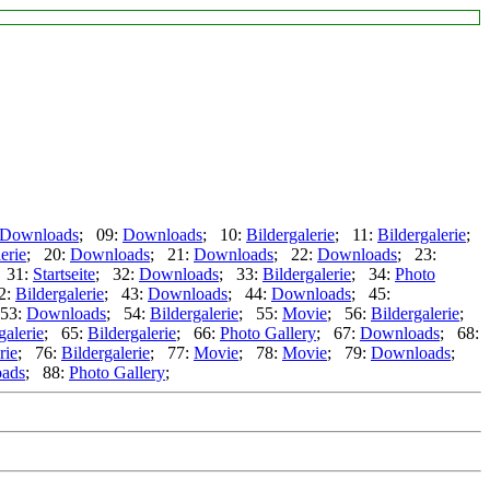
Downloads
; 09:
Downloads
; 10:
Bildergalerie
; 11:
Bildergalerie
;
erie
; 20:
Downloads
; 21:
Downloads
; 22:
Downloads
; 23:
 31:
Startseite
; 32:
Downloads
; 33:
Bildergalerie
; 34:
Photo
2:
Bildergalerie
; 43:
Downloads
; 44:
Downloads
; 45:
53:
Downloads
; 54:
Bildergalerie
; 55:
Movie
; 56:
Bildergalerie
;
galerie
; 65:
Bildergalerie
; 66:
Photo Gallery
; 67:
Downloads
; 68:
rie
; 76:
Bildergalerie
; 77:
Movie
; 78:
Movie
; 79:
Downloads
;
ads
; 88:
Photo Gallery
;