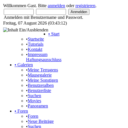
Willkommen Gast. Bitte
anmelden
oder
registrieren
.
Anmelden mit Benutzername und Passwort.
Freitag, 07 August 2026 (03:43:12)
•
Start
•
Startseite
•
Tutorials
•
Kontakt
•
Impressum
Haftungsausschluss
•
Galerien
•
Meine Terragens
•
Mausegalerie
•
Meine Sonstigen
•
Benutzeralben
•
Benutzerliste
•
Suchen
•
Movies
•
Panoramen
•
Foren
•
Foren
•
Neue Beiträge
•
Suchen