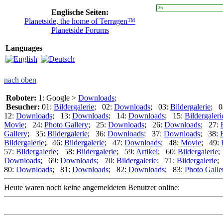
0%
Englische Seiten:
Planetside, the home of Terragen™
Planetside Forums
Languages
nach oben
Roboter:
1: Google >
Downloads
;
Besucher:
01:
Bildergalerie
; 02:
Downloads
; 03:
Bildergalerie
; 0
12:
Downloads
; 13:
Downloads
; 14:
Downloads
; 15:
Bildergaleri
Movie
; 24:
Photo Gallery
; 25:
Downloads
; 26:
Downloads
; 27:
Gallery
; 35:
Bildergalerie
; 36:
Downloads
; 37:
Downloads
; 38:
Bildergalerie
; 46:
Bildergalerie
; 47:
Downloads
; 48:
Movie
; 49:
57:
Bildergalerie
; 58:
Bildergalerie
; 59:
Artikel
; 60:
Bildergalerie
;
Downloads
; 69:
Downloads
; 70:
Bildergalerie
; 71:
Bildergalerie
;
80:
Downloads
; 81:
Downloads
; 82:
Downloads
; 83:
Photo Galle
Heute waren noch keine angemeldeten Benutzer online: