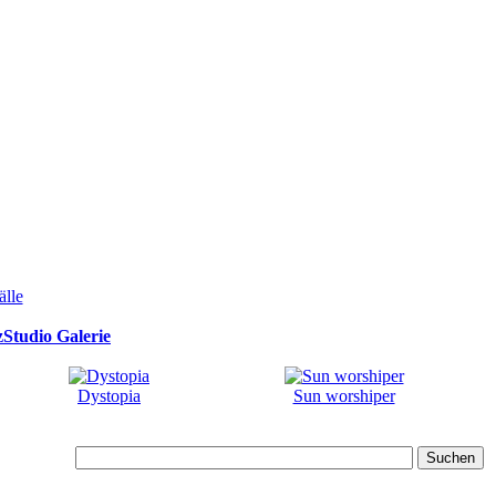
Studio Galerie
Dystopia
Sun worshiper