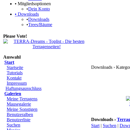
•
Mitgliedsoptionen
•
Dein Konto
•
Downloads
•
Downloads
•
Trees/Bäume
Please Vote!
Auswahl
Start
Downloads › Kategori
Startseite
Tutorials
Kontakt
Impressum
Haftungsausschluss
Galerien
Meine Terragens
Mausegalerie
Meine Sonstigen
Benutzeralben
Downloads ›
Terrag
Benutzerliste
Suchen
Start
|
Suchen
|
Down