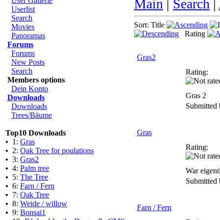
User Gallerie
Main
|
Search
|
Userlist
Search
Sort: Title
Movies
Rating
Panoramas
Forums
Forums
Gras2
New Posts
Search
Rating:
Members options
Dein Konto
Gras 2
Downloads
Submitted
Downloads
Trees/Bäume
Gras
Top10 Downloads
•
1:
Gras
Rating:
•
2:
Oak Tree for poulations
•
3:
Gras2
•
4:
Palm tree
War eigentl
•
5:
The Tree
Submitted
•
6:
Farn / Fern
•
7:
Oak Tree
•
8:
Weide / willow
Farn / Fern
•
9:
Bonsai1