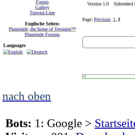
Forum
Version 1.0
Submitted
Gallery
Tutorial-Liste
Page:
Previous
1
,
2
Englische Seiten:
Planetside, the home of Terragen™
Planetside Forums
Languages
0%
nach oben
Bots:
1: Google >
Startseit