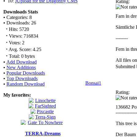
•
10:
JUpload for the Dragonfly CMS
Rating:
Downloads Stats
Farn in dr
•
Categories: 8
•
Downloads: 26
Sämtliche 
·
Hits: 5720
·
Views: 716834
--------
·
Votes: 2
·
Fern in thr
Avg. Score: 4.25
·
Total: 0 bytes
All files 
•
Add Download
Submitted
•
New Additions
•
Popular Downloads
•
Top Downloads
Bonsai1
•
Random Download
Rating:
My favorites:
136682 Po
--------------
This tree 
TERRA-Dreams
Der Baum i