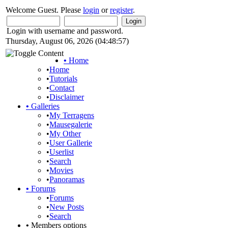
Welcome Guest. Please
login
or
register
.
Login with username and password.
Thursday, August 06, 2026 (04:48:57)
•
Home
•
Home
•
Tutorials
•
Contact
•
Disclaimer
•
Galleries
•
My Terragens
•
Mausegalerie
•
My Other
•
User Gallerie
•
Userlist
•
Search
•
Movies
•
Panoramas
•
Forums
•
Forums
•
New Posts
•
Search
•
Members options