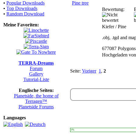
•
Popular Downloads
Pine tree
•
Top Downloads
Bewertung:
B
•
Random Download
Meine Favoriten:
Kiefer / Pine
.obj, .tgd and ma
677087 Polygons
Hochgeladen vo
TERRA-Dreams
Forum
Seite:
Voriger
1
,
2
Gallery
Tutorial-Liste
Englische Seiten:
Planetside, the home of
Terragen™
Planetside Forums
Languages
0%