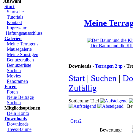
Auswahl
Start
Startseite
Tutorials
Meine Terrag
Kontakt
Impressum
Haftungsausschluss
Galerien
Meine Terragens
Der Baum und die Kli 
Mausegalerie
Meine Sonstigen
Benutzeralben
Benutzerliste
Downloads ›
Terragen 2 tp
› Tr
Suchen
Movies
Start
|
Suchen
|
Do
Panoramen
Zufällig
Foren
Foren
Neue Beiträge
Sortierung: Titel
Suchen
Bew
Mitgliedsoptionen
Dein Konto
Downloads
Gras2
Downloads
Trees/Bäume
Bewertung: