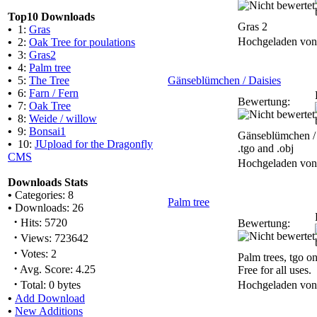
Top10 Downloads
Gras 2
•
1:
Gras
Hochgeladen vo
•
2:
Oak Tree for poulations
•
3:
Gras2
•
4:
Palm tree
•
5:
The Tree
Gänseblümchen / Daisies
•
6:
Farn / Fern
Bewertung:
•
7:
Oak Tree
•
8:
Weide / willow
•
9:
Bonsai1
Gänseblümchen / 
•
10:
JUpload for the Dragonfly
.tgo and .obj
CMS
Hochgeladen vo
Downloads Stats
•
Categories: 8
Palm tree
•
Downloads: 26
·
Hits: 5720
Bewertung:
·
Views: 723642
·
Votes: 2
Palm trees, tgo on
·
Avg. Score: 4.25
Free for all uses.
·
Total: 0 bytes
Hochgeladen vo
•
Add Download
•
New Additions