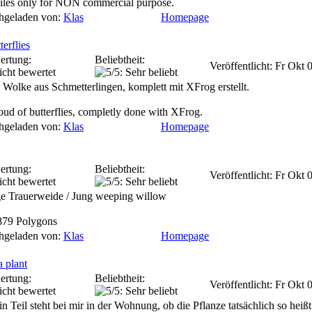
files only for NON commercial purpose.
hgeladen von:
Klas
Homepage
terflies
ertung:
Beliebtheit:
Veröffentlicht: Fr Okt
 Wolke aus Schmetterlingen, komplett mit XFrog erstellt.
oud of butterflies, completly done with XFrog.
hgeladen von:
Klas
Homepage
ertung:
Beliebtheit:
Veröffentlicht: Fr Okt
e Trauerweide / Jung weeping willow
879 Polygons
hgeladen von:
Klas
Homepage
a plant
ertung:
Beliebtheit:
Veröffentlicht: Fr Okt
in Teil steht bei mir in der Wohnung, ob die Pflanze tatsächlich so heißt