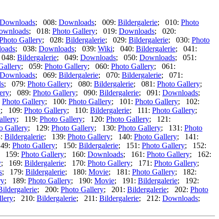
Downloads
; 008:
Downloads
; 009:
Bildergalerie
; 010:
Photo
ownloads
; 018:
Photo Gallery
; 019:
Downloads
; 020:
Photo Gallery
; 028:
Bildergalerie
; 029:
Bildergalerie
; 030:
Photo
oads
; 038:
Downloads
; 039:
Wiki
; 040:
Bildergalerie
; 041:
 048:
Bildergalerie
; 049:
Downloads
; 050:
Downloads
; 051:
Gallery
; 059:
Photo Gallery
; 060:
Photo Gallery
; 061:
Downloads
; 069:
Bildergalerie
; 070:
Bildergalerie
; 071:
s
; 079:
Photo Gallery
; 080:
Bildergalerie
; 081:
Photo Gallery
;
ery
; 089:
Photo Gallery
; 090:
Bildergalerie
; 091:
Downloads
;
:
Photo Gallery
; 100:
Photo Gallery
; 101:
Photo Gallery
; 102:
y
; 109:
Photo Gallery
; 110:
Bildergalerie
; 111:
Photo Gallery
;
allery
; 119:
Photo Gallery
; 120:
Photo Gallery
; 121:
o Gallery
; 129:
Photo Gallery
; 130:
Photo Gallery
; 131:
Photo
8:
Bildergalerie
; 139:
Photo Gallery
; 140:
Photo Gallery
; 141:
149:
Photo Gallery
; 150:
Bildergalerie
; 151:
Photo Gallery
; 152:
; 159:
Photo Gallery
; 160:
Downloads
; 161:
Photo Gallery
; 162:
y
; 169:
Bildergalerie
; 170:
Photo Gallery
; 171:
Photo Gallery
;
s
; 179:
Bildergalerie
; 180:
Movie
; 181:
Photo Gallery
; 182:
ry
; 189:
Photo Gallery
; 190:
Movie
; 191:
Bildergalerie
; 192:
Bildergalerie
; 200:
Photo Gallery
; 201:
Bildergalerie
; 202:
Photo
lery
; 210:
Bildergalerie
; 211:
Bildergalerie
; 212:
Downloads
;