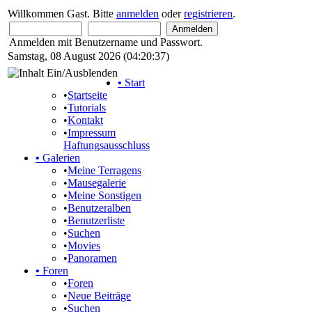
Willkommen Gast. Bitte
anmelden
oder
registrieren
.
Anmelden mit Benutzername und Passwort.
Samstag, 08 August 2026 (04:20:37)
•
Start
•
Startseite
•
Tutorials
•
Kontakt
•
Impressum
Haftungsausschluss
•
Galerien
•
Meine Terragens
•
Mausegalerie
•
Meine Sonstigen
•
Benutzeralben
•
Benutzerliste
•
Suchen
•
Movies
•
Panoramen
•
Foren
•
Foren
•
Neue Beiträge
•
Suchen