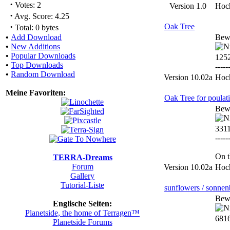
·
Votes: 2
Version 1.0
Hoc
·
Avg. Score: 4.25
·
Oak Tree
Total: 0 bytes
•
Add Download
Bew
•
New Additions
•
Popular Downloads
125
•
Top Downloads
-----
•
Random Download
Version 10.02a
Hoc
Meine Favoriten:
Oak Tree for poulat
Bew
331
-----
On t
TERRA-Dreams
Forum
Version 10.02a
Hoc
Gallery
Tutorial-Liste
sunflowers / sonne
Bew
Englische Seiten:
Planetside, the home of Terragen™
6816
Planetside Forums