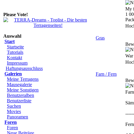
My f
1 00
Please Vote!
Pack
Hoc
Auswahl
Gras
Start
Bew
Startseite
Tutorials
War 
Kontakt
Hoc
Impressum
Haftungsausschluss
Galerien
Farn / Fern
Meine Terragens
Bew
Mausegalerie
Meine Sonstigen
Farn
Benutzeralben
Benutzerliste
Sämt
Suchen
Movies
-----
Panoramen
Foren
Fern
Foren
Neue Beiträge