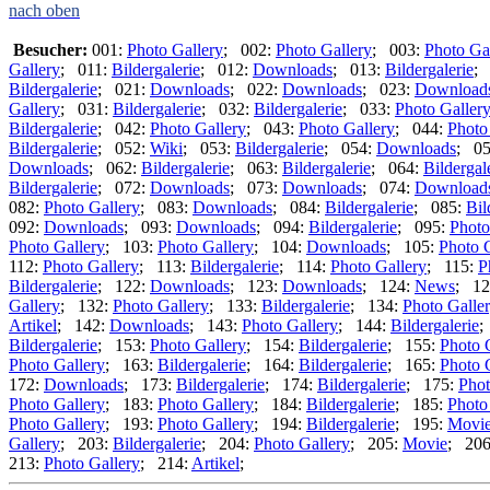
nach oben
Besucher:
001:
Photo Gallery
; 002:
Photo Gallery
; 003:
Photo Ga
Gallery
; 011:
Bildergalerie
; 012:
Downloads
; 013:
Bildergalerie
;
Bildergalerie
; 021:
Downloads
; 022:
Downloads
; 023:
Download
Gallery
; 031:
Bildergalerie
; 032:
Bildergalerie
; 033:
Photo Galler
Bildergalerie
; 042:
Photo Gallery
; 043:
Photo Gallery
; 044:
Photo
Bildergalerie
; 052:
Wiki
; 053:
Bildergalerie
; 054:
Downloads
; 0
Downloads
; 062:
Bildergalerie
; 063:
Bildergalerie
; 064:
Bildergal
Bildergalerie
; 072:
Downloads
; 073:
Downloads
; 074:
Download
082:
Photo Gallery
; 083:
Downloads
; 084:
Bildergalerie
; 085:
Bil
092:
Downloads
; 093:
Downloads
; 094:
Bildergalerie
; 095:
Photo
Photo Gallery
; 103:
Photo Gallery
; 104:
Downloads
; 105:
Photo 
112:
Photo Gallery
; 113:
Bildergalerie
; 114:
Photo Gallery
; 115:
P
Bildergalerie
; 122:
Downloads
; 123:
Downloads
; 124:
News
; 12
Gallery
; 132:
Photo Gallery
; 133:
Bildergalerie
; 134:
Photo Galle
Artikel
; 142:
Downloads
; 143:
Photo Gallery
; 144:
Bildergalerie
;
Bildergalerie
; 153:
Photo Gallery
; 154:
Bildergalerie
; 155:
Photo 
Photo Gallery
; 163:
Bildergalerie
; 164:
Bildergalerie
; 165:
Photo 
172:
Downloads
; 173:
Bildergalerie
; 174:
Bildergalerie
; 175:
Phot
Photo Gallery
; 183:
Photo Gallery
; 184:
Bildergalerie
; 185:
Photo
Photo Gallery
; 193:
Photo Gallery
; 194:
Bildergalerie
; 195:
Movi
Gallery
; 203:
Bildergalerie
; 204:
Photo Gallery
; 205:
Movie
; 20
213:
Photo Gallery
; 214:
Artikel
;