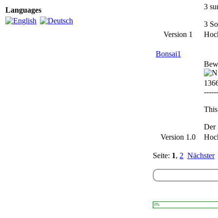
3 su
Languages
3 So
Version 1
Hoc
Bonsai1
Bew
136
-----
This
Der 
Version 1.0
Hoc
Seite:
1
,
2
Nächster
0%