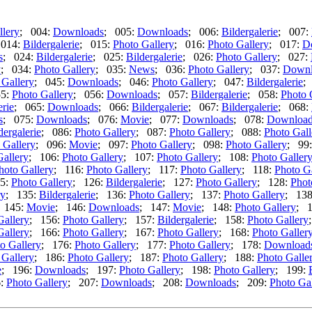
llery
; 004:
Downloads
; 005:
Downloads
; 006:
Bildergalerie
; 007:
 014:
Bildergalerie
; 015:
Photo Gallery
; 016:
Photo Gallery
; 017:
D
s
; 024:
Bildergalerie
; 025:
Bildergalerie
; 026:
Photo Gallery
; 027:
y
; 034:
Photo Gallery
; 035:
News
; 036:
Photo Gallery
; 037:
Downl
 Gallery
; 045:
Downloads
; 046:
Photo Gallery
; 047:
Bildergalerie
;
55:
Photo Gallery
; 056:
Downloads
; 057:
Bildergalerie
; 058:
Photo 
erie
; 065:
Downloads
; 066:
Bildergalerie
; 067:
Bildergalerie
; 068:
s
; 075:
Downloads
; 076:
Movie
; 077:
Downloads
; 078:
Download
dergalerie
; 086:
Photo Gallery
; 087:
Photo Gallery
; 088:
Photo Gall
 Gallery
; 096:
Movie
; 097:
Photo Gallery
; 098:
Photo Gallery
; 99
Gallery
; 106:
Photo Gallery
; 107:
Photo Gallery
; 108:
Photo Galler
hoto Gallery
; 116:
Photo Gallery
; 117:
Photo Gallery
; 118:
Photo G
5:
Photo Gallery
; 126:
Bildergalerie
; 127:
Photo Gallery
; 128:
Phot
ry
; 135:
Bildergalerie
; 136:
Photo Gallery
; 137:
Photo Gallery
; 13
 145:
Movie
; 146:
Downloads
; 147:
Movie
; 148:
Photo Gallery
; 
Gallery
; 156:
Photo Gallery
; 157:
Bildergalerie
; 158:
Photo Gallery
Gallery
; 166:
Photo Gallery
; 167:
Photo Gallery
; 168:
Photo Galler
o Gallery
; 176:
Photo Gallery
; 177:
Photo Gallery
; 178:
Download
 Gallery
; 186:
Photo Gallery
; 187:
Photo Gallery
; 188:
Photo Galle
e
; 196:
Downloads
; 197:
Photo Gallery
; 198:
Photo Gallery
; 199:
6:
Photo Gallery
; 207:
Downloads
; 208:
Downloads
; 209:
Photo Gal