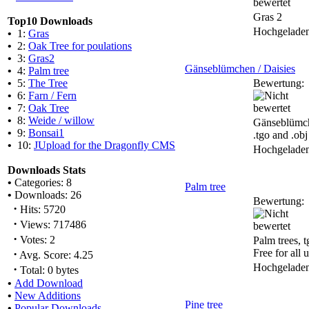
Gras 2
Top10 Downloads
Hochgelade
•
1:
Gras
•
2:
Oak Tree for poulations
•
3:
Gras2
Gänseblümchen / Daisies
•
4:
Palm tree
•
5:
The Tree
Bewertung:
•
6:
Farn / Fern
•
7:
Oak Tree
•
8:
Weide / willow
Gänseblümch
•
9:
Bonsai1
.tgo and .obj
•
10:
JUpload for the Dragonfly CMS
Hochgelade
Downloads Stats
•
Categories: 8
Palm tree
•
Downloads: 26
Bewertung:
·
Hits: 5720
·
Views: 717486
·
Votes: 2
Palm trees, t
·
Free for all u
Avg. Score: 4.25
Hochgelade
·
Total: 0 bytes
•
Add Download
•
New Additions
Pine tree
•
Popular Downloads