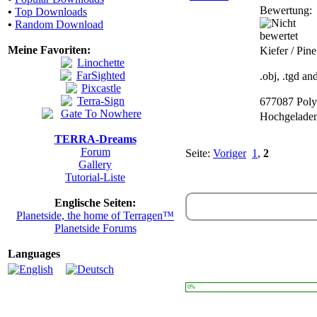
Bewertung:
•
Top Downloads
•
Random Download
Meine Favoriten:
Kiefer / Pine
.obj, .tgd a
677087 Pol
Hochgelade
TERRA-Dreams
Forum
Seite:
Voriger
1
,
2
Gallery
Tutorial-Liste
Englische Seiten:
Planetside, the home of Terragen™
Planetside Forums
Languages
0%