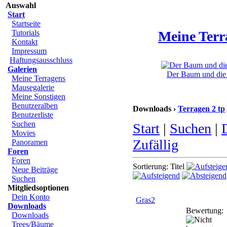
Auswahl
Start
Startseite
Tutorials
Meine Terr
Kontakt
Impressum
Haftungsausschluss
Galerien
Der Baum und die K
Meine Terragens
Mausegalerie
Meine Sonstigen
Benutzeralben
Downloads ›
Terragen 2 tp
Benutzerliste
Suchen
Start
|
Suchen
|
Movies
Zufällig
Panoramen
Foren
Foren
Sortierung: Titel
Neue Beiträge
Suchen
Mitgliedsoptionen
Dein Konto
Gras2
Downloads
Bewertung:
Downloads
Trees/Bäume