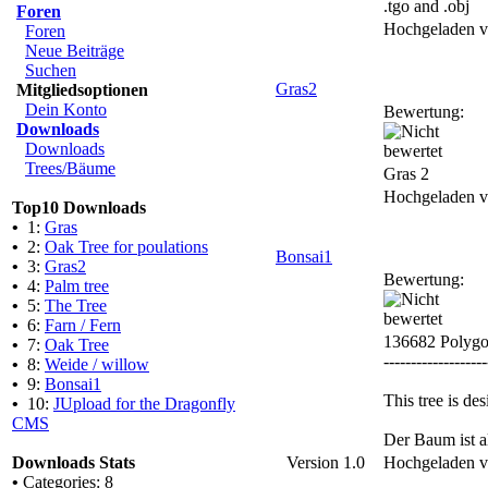
.tgo and .obj
Foren
Hochgeladen 
Foren
Neue Beiträge
Suchen
Gras2
Mitgliedsoptionen
Dein Konto
Bewertung:
Downloads
Downloads
Trees/Bäume
Gras 2
Hochgeladen 
Top10 Downloads
•
1:
Gras
•
2:
Oak Tree for poulations
Bonsai1
•
3:
Gras2
Bewertung:
•
4:
Palm tree
•
5:
The Tree
•
6:
Farn / Fern
136682 Polyg
•
7:
Oak Tree
-------------------
•
8:
Weide / willow
•
9:
Bonsai1
This tree is de
•
10:
JUpload for the Dragonfly
CMS
Der Baum ist a
Downloads Stats
Version 1.0
Hochgeladen 
•
Categories: 8