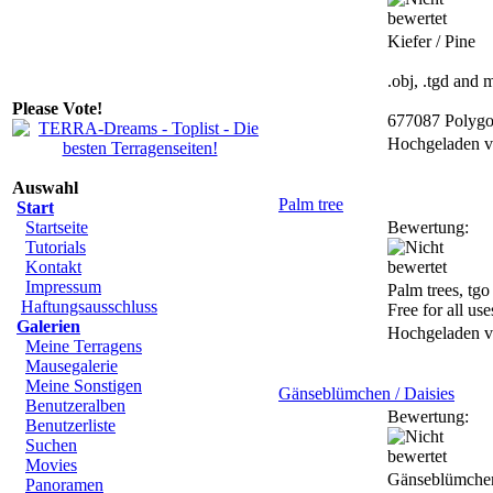
Kiefer / Pine
.obj, .tgd and 
Please Vote!
677087 Polyg
Hochgeladen 
Auswahl
Palm tree
Start
Startseite
Bewertung:
Tutorials
Kontakt
Impressum
Palm trees, tgo
Haftungsausschluss
Free for all use
Galerien
Hochgeladen 
Meine Terragens
Mausegalerie
Meine Sonstigen
Gänseblümchen / Daisies
Benutzeralben
Bewertung:
Benutzerliste
Suchen
Movies
Gänseblümchen
Panoramen