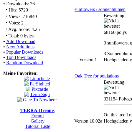
•
Downloads: 26
·
sunflowers / sonnenblumen
Hits: 5720
·
Bewertung:
Views: 716840
·
Votes: 2
·
Avg. Score: 4.25
68160 polys
·
Total: 0 bytes
•
Add Download
3 sunflowers, q
•
New Additions
•
Popular Downloads
3 Sonnenblumen,
•
Top Downloads
Version 1
Hochgeladen 
•
Random Download
Meine Favoriten:
Oak Tree for poulations
Bewertung:
331154 Polygo
-------------------
TERRA-Dreams
On this tree I 
Forum
Gallery
Version 10.02a
Hochgeladen 
Tutorial-Liste