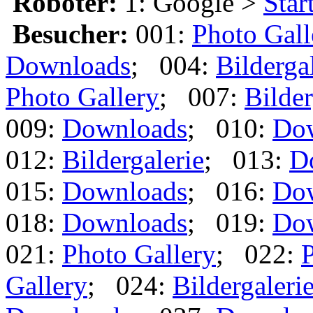
Roboter:
1: Google >
Star
Besucher:
001:
Photo Gall
Downloads
; 004:
Bilderga
Photo Gallery
; 007:
Bilder
009:
Downloads
; 010:
Do
012:
Bildergalerie
; 013:
D
015:
Downloads
; 016:
Do
018:
Downloads
; 019:
Do
021:
Photo Gallery
; 022:
P
Gallery
; 024:
Bildergaleri