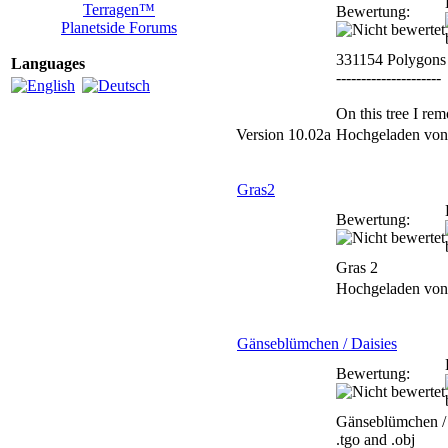
Terragen™
Bewertung:
Planetside Forums
331154 Polygons
Languages
---------------------
On this tree I re
Version 10.02a
Hochgeladen vo
Gras2
Bewertung:
Gras 2
Hochgeladen vo
Gänseblümchen / Daisies
Bewertung:
Gänseblümchen / 
.tgo and .obj