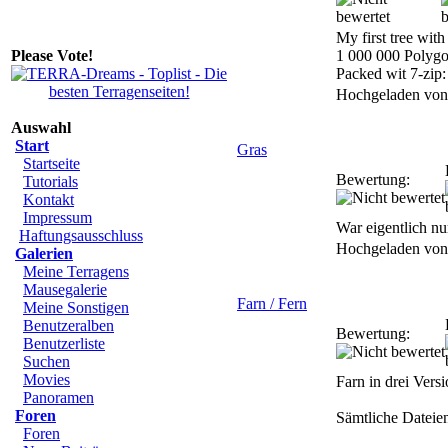
My first tree wit
Please Vote!
1 000 000 Polygo
Packed wit 7-zip:
Hochgeladen vo
Auswahl
Start
Gras
Startseite
Bewertung:
Tutorials
Kontakt
Impressum
War eigentlich nur
Haftungsausschluss
Hochgeladen vo
Galerien
Meine Terragens
Mausegalerie
Farn / Fern
Meine Sonstigen
Benutzeralben
Bewertung:
Benutzerliste
Suchen
Movies
Farn in drei Vers
Panoramen
Foren
Sämtliche Dateie
Foren