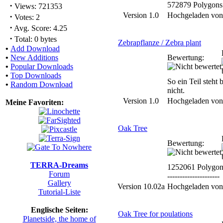
·
572879 Polygons
Views: 721353
Version 1.0
Hochgeladen vo
·
Votes: 2
·
Avg. Score: 4.25
·
Total: 0 bytes
Zebrapflanze / Zebra plant
•
Add Download
•
New Additions
Bewertung:
•
Popular Downloads
•
Top Downloads
So ein Teil steht 
•
Random Download
nicht.
Version 1.0
Hochgeladen vo
Meine Favoriten:
Oak Tree
Bewertung:
TERRA-Dreams
1252061 Polygon
Forum
---------------------
Gallery
Version 10.02a
Hochgeladen vo
Tutorial-Liste
Englische Seiten:
Oak Tree for poulations
Planetside, the home of