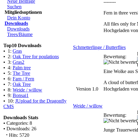
Neue Beiträge
--------
Suchen
Mitgliedsoptionen
Fern in three vers
Dein Konto
Downloads
All files only f
Downloads
Hochgeladen vo
Trees/Bäume
Top10 Downloads
Schmetterlinge / Butterflies
•
1:
Gras
•
2:
Oak Tree for poulations
Bewertung:
•
3:
Gras2
•
4:
Palm tree
Eine Wolke aus Sc
•
5:
The Tree
•
6:
Farn / Fern
A cloud of butter
•
7:
Oak Tree
Version 1.0
Hochgeladen vo
•
8:
Weide / willow
•
9:
Bonsai1
•
10:
JUpload for the Dragonfly
Weide / willow
CMS
Bewertung:
Downloads Stats
•
Categories: 8
•
Downloads: 26
Junge Trauerweid
·
Hits: 5720