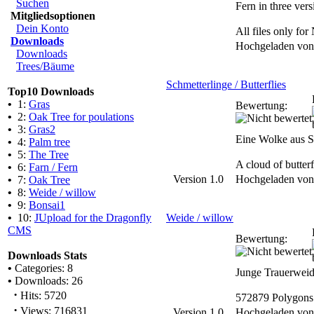
Suchen
Fern in three vers
Mitgliedsoptionen
Dein Konto
All files only f
Downloads
Hochgeladen vo
Downloads
Trees/Bäume
Schmetterlinge / Butterflies
Top10 Downloads
•
1:
Gras
Bewertung:
•
2:
Oak Tree for poulations
•
3:
Gras2
Eine Wolke aus Sc
•
4:
Palm tree
•
5:
The Tree
A cloud of butter
•
6:
Farn / Fern
Version 1.0
Hochgeladen vo
•
7:
Oak Tree
•
8:
Weide / willow
•
9:
Bonsai1
•
10:
JUpload for the Dragonfly
Weide / willow
CMS
Bewertung:
Downloads Stats
•
Categories: 8
Junge Trauerweid
•
Downloads: 26
·
Hits: 5720
572879 Polygons
·
Views: 716831
Version 1.0
Hochgeladen vo