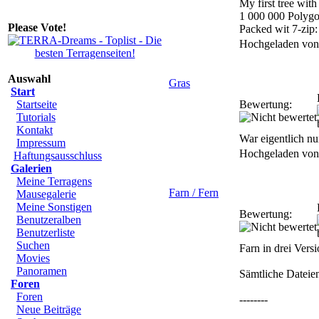
My first tree wit
1 000 000 Polygo
Please Vote!
Packed wit 7-zip:
Hochgeladen vo
Auswahl
Gras
Start
Startseite
Bewertung:
Tutorials
Kontakt
War eigentlich nur
Impressum
Hochgeladen vo
Haftungsausschluss
Galerien
Meine Terragens
Farn / Fern
Mausegalerie
Meine Sonstigen
Bewertung:
Benutzeralben
Benutzerliste
Suchen
Farn in drei Vers
Movies
Panoramen
Sämtliche Dateie
Foren
Foren
--------
Neue Beiträge