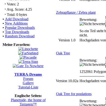
·
Votes: 2
·
Avg. Score: 4.25
Zebrapflanze / Zebra plant
·
Total: 0 bytes
•
Add Download
Bewertung:
•
New Additions
•
Popular Downloads
So ein Teil steht 
•
Top Downloads
nicht.
•
Random Download
Version 1.0
Hochgeladen vo
Meine Favoriten:
Oak Tree
Bewertung:
1252061 Polygon
TERRA-Dreams
---------------------
Forum
Version 10.02a
Hochgeladen vo
Gallery
Tutorial-Liste
Oak Tree for poulations
Englische Seiten:
Planetside, the home of
Bewertung:
Terragen™