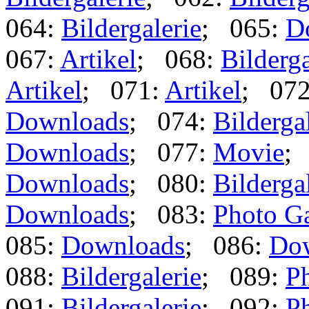
064:
Bildergalerie
; 065:
D
067:
Artikel
; 068:
Bilderga
Artikel
; 071:
Artikel
; 07
Downloads
; 074:
Bilderga
Downloads
; 077:
Movie
;
Downloads
; 080:
Bilderga
Downloads
; 083:
Photo Ga
085:
Downloads
; 086:
Do
088:
Bildergalerie
; 089:
Ph
091:
Bildergalerie
; 092:
Ph