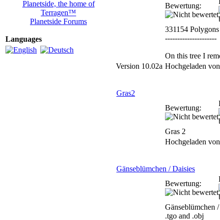
Planetside, the home of
Bewertung:
Terragen™
Planetside Forums
331154 Polygons
---------------------
Languages
On this tree I re
Version 10.02a
Hochgeladen vo
Gras2
Bewertung:
Gras 2
Hochgeladen vo
Gänseblümchen / Daisies
Bewertung:
Gänseblümchen / 
.tgo and .obj