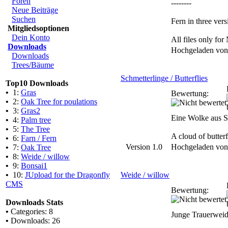
Foren
--------
Neue Beiträge
Suchen
Fern in three vers
Mitgliedsoptionen
Dein Konto
All files only f
Downloads
Hochgeladen vo
Downloads
Trees/Bäume
Schmetterlinge / Butterflies
Top10 Downloads
•
1:
Gras
Bewertung:
•
2:
Oak Tree for poulations
•
3:
Gras2
Eine Wolke aus Sc
•
4:
Palm tree
•
5:
The Tree
A cloud of butter
•
6:
Farn / Fern
Version 1.0
Hochgeladen vo
•
7:
Oak Tree
•
8:
Weide / willow
•
9:
Bonsai1
•
10:
JUpload for the Dragonfly
Weide / willow
CMS
Bewertung:
Downloads Stats
•
Categories: 8
Junge Trauerweid
•
Downloads: 26