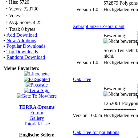
·
Hits: 5720
572879 Polygons
·
Views: 723730
Version 1.0
Hochgeladen vo
·
Votes: 2
·
Avg. Score: 4.25
Zebrapflanze / Zebra plant
·
Total: 0 bytes
•
Add Download
Bewertung:
•
New Additions
•
Popular Downloads
So ein Teil steht 
•
Top Downloads
nicht.
•
Random Download
Version 1.0
Hochgeladen vo
Meine Favoriten:
Oak Tree
Bewertung:
1252061 Polygon
TERRA-Dreams
---------------------
Forum
Version 10.02a
Hochgeladen vo
Gallery
Tutorial-Liste
Oak Tree for poulations
Englische Seiten: