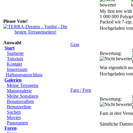
My first tree wit
1 000 000 Polygo
Please Vote!
Packed wit 7-zip:
Hochgeladen vo
Auswahl
Gras
Start
Startseite
Bewertung:
Tutorials
Kontakt
War eigentlich nur
Impressum
Hochgeladen vo
Haftungsausschluss
Galerien
Meine Terragens
Farn / Fern
Mausegalerie
Meine Sonstigen
Bewertung:
Benutzeralben
Benutzerliste
Suchen
Farn in drei Vers
Movies
Panoramen
Sämtliche Dateie
Foren