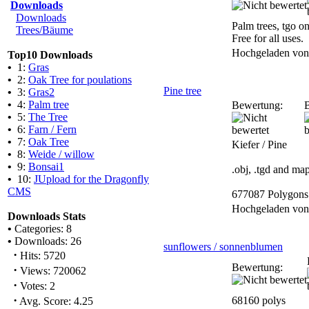
Downloads
Downloads
Palm trees, tgo on
Trees/Bäume
Free for all uses.
Hochgeladen vo
Top10 Downloads
•
1:
Gras
•
2:
Oak Tree for poulations
Pine tree
•
3:
Gras2
•
4:
Palm tree
Bewertung:
B
•
5:
The Tree
•
6:
Farn / Fern
•
7:
Oak Tree
Kiefer / Pine
•
8:
Weide / willow
•
9:
Bonsai1
.obj, .tgd and ma
•
10:
JUpload for the Dragonfly
CMS
677087 Polygons
Hochgeladen vo
Downloads Stats
•
Categories: 8
•
Downloads: 26
sunflowers / sonnenblumen
·
Hits: 5720
Bewertung:
·
Views: 720062
·
Votes: 2
·
68160 polys
Avg. Score: 4.25