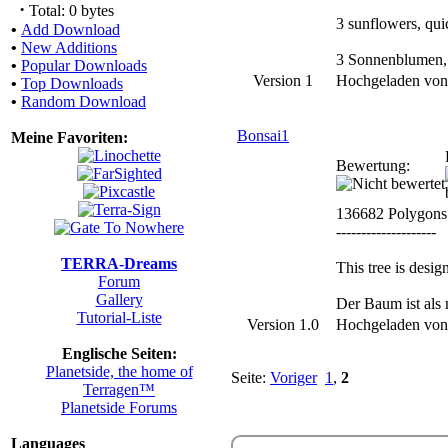
·
Total: 0 bytes
3 sunflowers, quic
•
Add Download
•
New Additions
3 Sonnenblumen, s
•
Popular Downloads
Version 1
Hochgeladen vo
•
Top Downloads
•
Random Download
Bonsai1
Meine Favoriten:
Bewertung:
136682 Polygons
--------------------
TERRA-Dreams
This tree is desi
Forum
Gallery
Der Baum ist als 
Tutorial-Liste
Version 1.0
Hochgeladen vo
Englische Seiten:
Planetside, the home of
Seite:
Voriger
1
,
2
Terragen™
Planetside Forums
Languages