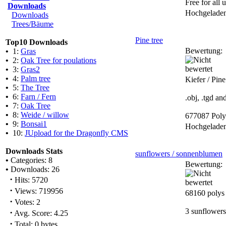
Free for all u
Downloads
Hochgelade
Downloads
Trees/Bäume
Pine tree
Top10 Downloads
Bewertung:
•
1:
Gras
•
2:
Oak Tree for poulations
•
3:
Gras2
•
4:
Palm tree
Kiefer / Pine
•
5:
The Tree
•
6:
Farn / Fern
.obj, .tgd a
•
7:
Oak Tree
•
8:
Weide / willow
677087 Pol
•
9:
Bonsai1
Hochgelade
•
10:
JUpload for the Dragonfly CMS
Downloads Stats
sunflowers / sonnenblumen
•
Categories: 8
Bewertung:
•
Downloads: 26
·
Hits: 5720
·
Views: 719956
68160 polys
·
Votes: 2
3 sunflowers,
·
Avg. Score: 4.25
·
Total: 0 bytes