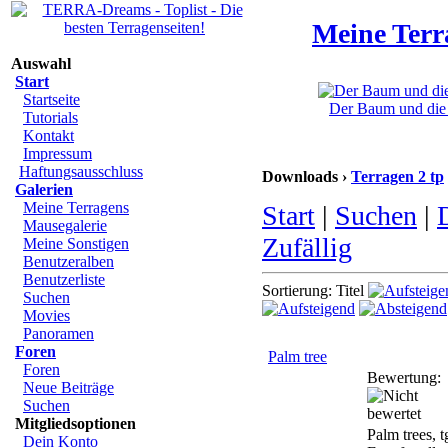
Meine Terr
Auswahl
Start
Startseite
Der Baum und die K
Tutorials
Kontakt
Impressum
Haftungsausschluss
Downloads ›
Terragen 2 tp
Galerien
Meine Terragens
Start
|
Suchen
|
Mausegalerie
Zufällig
Meine Sonstigen
Benutzeralben
Benutzerliste
Sortierung: Titel
Suchen
Movies
Panoramen
Foren
Palm tree
Foren
Bewertung:
Neue Beiträge
Suchen
Mitgliedsoptionen
Palm trees, t
Dein Konto