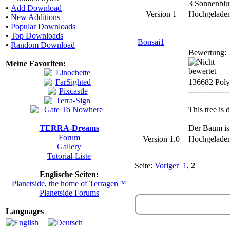
3 Sonnenblum
•
Add Download
Version 1
Hochgelade
•
New Additions
•
Popular Downloads
•
Top Downloads
Bonsai1
•
Random Download
Bewertung:
Meine Favoriten:
136682 Pol
----------------
This tree is
TERRA-Dreams
Der Baum ist
Forum
Version 1.0
Hochgelade
Gallery
Tutorial-Liste
Seite:
Voriger
1
,
2
Englische Seiten:
Planetside, the home of Terragen™
Planetside Forums
Languages