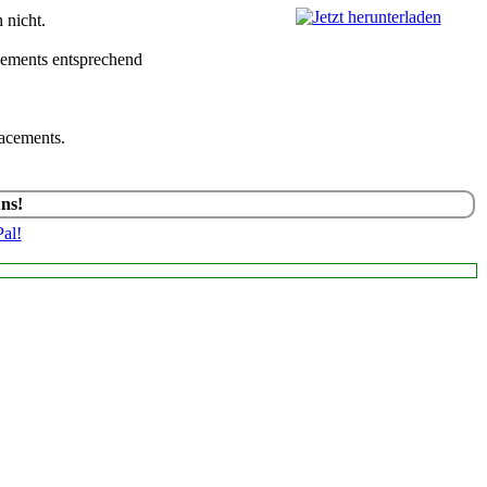
 nicht.
acements entsprechend
lacements.
uns!