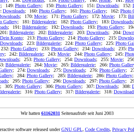
lery
; 138:
Downloads
; 139:
Photo Gallery
; 140:
Home
; 141:
Mov
y
; 149:
Photo Gallery
; 150:
Photo Gallery
; 151:
Downloads
; 152:
9:
Downloads
; 160:
Photo Gallery
; 161:
Photo Gallery
; 162:
Photo 
Downloads
; 170:
Movie
; 171:
Photo Gallery
; 172:
Movie
; 173:
Bil
o Gallery
; 181:
Bildergalerie
; 182:
Photo Gallery
; 183:
Downloads
oads
; 191:
Bildergalerie
; 192:
Downloads
; 193:
Photo Gallery
; 19
201:
Bildergalerie
; 202:
Bildergalerie
; 203:
Downloads
; 204:
Down
Dein Konto
; 213:
Photo Gallery
; 214:
Photo Gallery
; 215:
Downlo
Downloads
; 223:
Bildergalerie
; 224:
Photo Gallery
; 225:
Photo Gal
 232:
Photo Gallery
; 233:
Photo Gallery
; 234:
Downloads
; 235:
Ph
ery
; 242:
Bildergalerie
; 243:
Movie
; 244:
Photo Gallery
; 245:
Phot
ownloads
; 253:
Photo Gallery
; 254:
Downloads
; 255:
Movie
; 25
63:
Bildergalerie
; 264:
Movie
; 265:
Bildergalerie
; 266:
Photo Galler
Gallery
; 274:
Downloads
; 275:
Downloads
; 276:
Photo Gallery
; 2
Gallery
; 284:
Photo Gallery
; 285:
Bildergalerie
; 286:
Photo Gallery
oads
; 295:
Photo Gallery
; 296:
Downloads
; 297:
Photo Gallery
; 2
; 305:
Photo Gallery
; 306:
Photo Gallery
; 307:
Downloads
; 308:
ldergalerie
; 316:
Photo Gallery
; 317:
Bildergalerie
; 318:
Download
Wir hatten
61162031
Seitenaufrufe seit Juni 2003
teractive software released under
GNU GPL
,
Code Credits
,
Privacy Pol