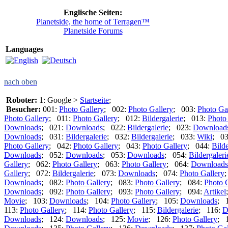
Englische Seiten:
Planetside, the home of Terragen™
Planetside Forums
Languages
nach oben
Roboter:
1: Google >
Startseite
;
Besucher:
001:
Photo Gallery
; 002:
Photo Gallery
; 003:
Photo Ga
Photo Gallery
; 011:
Photo Gallery
; 012:
Bildergalerie
; 013:
Photo
Downloads
; 021:
Downloads
; 022:
Bildergalerie
; 023:
Download
Downloads
; 031:
Bildergalerie
; 032:
Bildergalerie
; 033:
Wiki
; 0
Photo Gallery
; 042:
Photo Gallery
; 043:
Photo Gallery
; 044:
Bilde
Downloads
; 052:
Downloads
; 053:
Downloads
; 054:
Bildergaleri
Gallery
; 062:
Photo Gallery
; 063:
Photo Gallery
; 064:
Downloads
Gallery
; 072:
Bildergalerie
; 073:
Downloads
; 074:
Photo Gallery
Downloads
; 082:
Photo Gallery
; 083:
Photo Gallery
; 084:
Photo 
Downloads
; 092:
Photo Gallery
; 093:
Photo Gallery
; 094:
Artikel
Movie
; 103:
Downloads
; 104:
Photo Gallery
; 105:
Downloads
; 
113:
Photo Gallery
; 114:
Photo Gallery
; 115:
Bildergalerie
; 116:
D
Downloads
; 124:
Downloads
; 125:
Movie
; 126:
Photo Gallery
; 