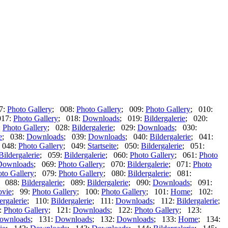
7:
Photo Gallery
; 008:
Photo Gallery
; 009:
Photo Gallery
; 010:
017:
Photo Gallery
; 018:
Downloads
; 019:
Bildergalerie
; 020:
:
Photo Gallery
; 028:
Bildergalerie
; 029:
Downloads
; 030:
e
; 038:
Downloads
; 039:
Downloads
; 040:
Bildergalerie
; 041:
 048:
Photo Gallery
; 049:
Startseite
; 050:
Bildergalerie
; 051:
Bildergalerie
; 059:
Bildergalerie
; 060:
Photo Gallery
; 061:
Photo
Downloads
; 069:
Photo Gallery
; 070:
Bildergalerie
; 071:
Photo
to Gallery
; 079:
Photo Gallery
; 080:
Bildergalerie
; 081:
; 088:
Bildergalerie
; 089:
Bildergalerie
; 090:
Downloads
; 091:
vie
; 99:
Photo Gallery
; 100:
Photo Gallery
; 101:
Home
; 102:
ergalerie
; 110:
Bildergalerie
; 111:
Downloads
; 112:
Bildergalerie
;
:
Photo Gallery
; 121:
Downloads
; 122:
Photo Gallery
; 123:
ownloads
; 131:
Downloads
; 132:
Downloads
; 133:
Home
; 134: