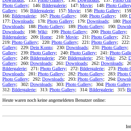
Downloads
; 135:
Photo Gallery
; 136:
Downloads
; 137:
Photo Gal
Photo Gallery
; 146:
Bildergalerie
; 147:
Movie
; 148:
Photo Galler
Gallery
; 156:
Bildergalerie
; 157:
Movie
; 158:
Photo Gallery
; 15
166:
Bildergalerie
; 167:
Photo Gallery
; 168:
Photo Gallery
; 169:
177:
Downloads
; 178:
Photo Gallery
; 179:
Downloads
; 180:
Phot
Downloads
; 188:
Photo Gallery
; 189:
Photo Gallery
; 190:
Downl
Downloads
; 198:
Wiki
; 199:
Photo Gallery
; 200:
Photo Gallery
; 
Bildergalerie
; 209:
Home
; 210:
Movie
; 211:
Photo Gallery
; 212:
219:
Photo Gallery
; 220:
Photo Gallery
; 221:
Photo Gallery
; 222:
Gallery
; 229:
Dein Konto
; 230:
Downloads
; 231:
Photo Gallery
;
Gallery
; 239:
Photo Gallery
; 240:
Photo Gallery
; 241:
Photo Gall
Gallery
; 249:
Bildergalerie
; 250:
Bildergalerie
; 251:
Wiki
; 252:
D
Gallery
; 260:
Downloads
; 261:
Downloads
; 262:
Downloads
; 2
Bildergalerie
; 271:
Photo Gallery
; 272:
Bildergalerie
; 273:
Photo 
Downloads
; 281:
Photo Gallery
; 282:
Photo Gallery
; 283:
Photo 
Photo Gallery
; 292:
Downloads
; 293:
Photo Gallery
; 294:
Downl
Gallery
; 302:
Downloads
; 303:
Photo Gallery
; 304:
Photo Gallery
312:
Bildergalerie
; 313:
Photo Gallery
; 314:
Bildergalerie
; 315:
Bi
Heute waren noch keine angemeldeten Benutzer online:
In