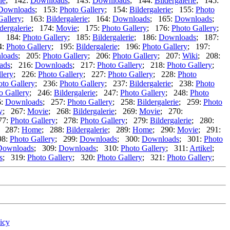
ie
; 142:
Downloads
; 143:
Downloads
; 144:
Bildergalerie
; 145:
Downloads
; 153:
Photo Gallery
; 154:
Bildergalerie
; 155:
Photo
Gallery
; 163:
Bildergalerie
; 164:
Downloads
; 165:
Downloads
;
dergalerie
; 174:
Movie
; 175:
Photo Gallery
; 176:
Photo Gallery
;
; 184:
Photo Gallery
; 185:
Bildergalerie
; 186:
Downloads
; 187:
4:
Photo Gallery
; 195:
Bildergalerie
; 196:
Photo Gallery
; 197:
loads
; 205:
Photo Gallery
; 206:
Photo Gallery
; 207:
Wiki
; 208:
ads
; 216:
Downloads
; 217:
Photo Gallery
; 218:
Photo Gallery
;
lery
; 226:
Photo Gallery
; 227:
Photo Gallery
; 228:
Photo
oto Gallery
; 236:
Photo Gallery
; 237:
Bildergalerie
; 238:
Photo
o Gallery
; 246:
Bildergalerie
; 247:
Photo Gallery
; 248:
Photo
6:
Downloads
; 257:
Photo Gallery
; 258:
Bildergalerie
; 259:
Photo
y
; 267:
Movie
; 268:
Bildergalerie
; 269:
Movie
; 270:
77:
Photo Gallery
; 278:
Photo Gallery
; 279:
Bildergalerie
; 280:
; 287:
Home
; 288:
Bildergalerie
; 289:
Home
; 290:
Movie
; 291:
98:
Photo Gallery
; 299:
Downloads
; 300:
Downloads
; 301:
Photo
Downloads
; 309:
Downloads
; 310:
Photo Gallery
; 311:
Artikel
;
s
; 319:
Photo Gallery
; 320:
Photo Gallery
; 321:
Photo Gallery
;
icy