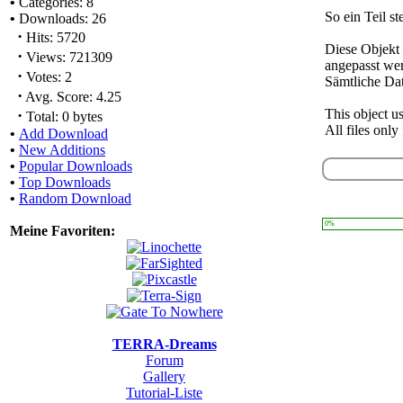
•
Categories: 8
So ein Teil st
•
Downloads: 26
·
Hits: 5720
Diese Objekt 
·
Views: 721309
angepasst we
·
Votes: 2
Sämtliche Da
·
Avg. Score: 4.25
·
This object us
Total: 0 bytes
All files onl
•
Add Download
•
New Additions
•
Popular Downloads
•
Top Downloads
•
Random Download
0%
Meine Favoriten:
TERRA-Dreams
Forum
Gallery
Tutorial-Liste