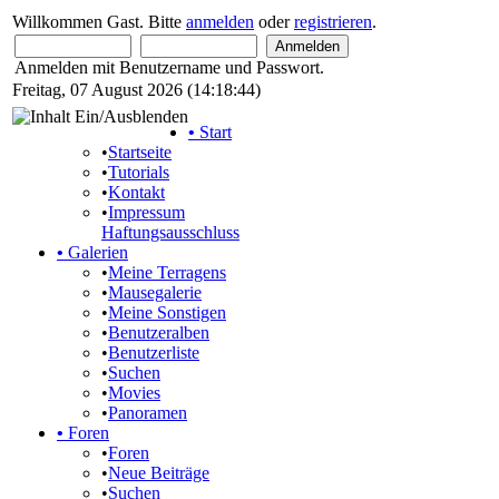
Willkommen Gast. Bitte
anmelden
oder
registrieren
.
Anmelden mit Benutzername und Passwort.
Freitag, 07 August 2026 (14:18:44)
•
Start
•
Startseite
•
Tutorials
•
Kontakt
•
Impressum
Haftungsausschluss
•
Galerien
•
Meine Terragens
•
Mausegalerie
•
Meine Sonstigen
•
Benutzeralben
•
Benutzerliste
•
Suchen
•
Movies
•
Panoramen
•
Foren
•
Foren
•
Neue Beiträge
•
Suchen