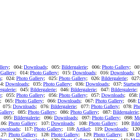
llery
; 004:
Downloads
; 005:
Bildergalerie
; 006:
Photo Gallery
; 00
 Gallery
; 014:
Photo Gallery
; 015:
Downloads
; 016:
Downloads
; 
s
; 024:
Photo Gallery
; 025:
Photo Gallery
; 026:
Bildergalerie
; 027
34:
Downloads
; 035:
Photo Gallery
; 036:
Downloads
; 037:
Startseit
rgalerie
; 045:
Bildergalerie
; 046:
Bildergalerie
; 047:
Bildergalerie
;
e
; 055:
Photo Gallery
; 056:
Photo Gallery
; 057:
Downloads
; 058:
; 065:
Photo Gallery
; 066:
Downloads
; 067:
Photo Gallery
; 068:
; 075:
Downloads
; 076:
Bildergalerie
; 077:
Photo Gallery
; 078:
Pho
Gallery
; 085:
Photo Gallery
; 086:
Photo Gallery
; 087:
Bildergalerie
; 095:
Bildergalerie
; 096:
Downloads
; 097:
Photo Gallery
; 098:
Mo
106:
Photo Gallery
; 107:
Downloads
; 108:
Photo Gallery
; 109:
Bild
ownloads
; 117:
Photo Gallery
; 118:
Artikel
; 119:
Downloads
; 120
127:
Photo Gallery
; 128:
Photo Gallery
; 129:
Photo Gallery
; 130:
D