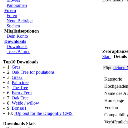
Movies
Panoramen
Foren
Foren
Neue Beiträge
Suchen
Mitgliedsoptionen
Dein Konto
Downloads
Downloads
Zebrapflanze
Trees/Bäume
Start
|
Details
Top10 Downloads
•
1:
Gras
Füge
deinen 
•
2:
Oak Tree for poulations
•
3:
Gras2
Kategorie
•
4:
Palm tree
Hochgeladen
•
5:
The Tree
•
6:
Farn / Fern
Name des Au
•
7:
Oak Tree
Homepage
•
8:
Weide / willow
Version
•
9:
Bonsai1
•
10:
JUpload for the Dragonfly CMS
Compatibilit
Veröffentlich
Downloads Stats