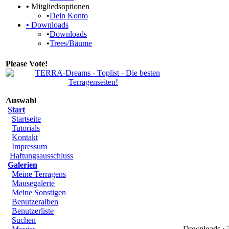
•
Mitgliedsoptionen
•
Dein Konto
•
Downloads
•
Downloads
•
Trees/Bäume
Please Vote!
Auswahl
Start
Startseite
Tutorials
Kontakt
Impressum
Haftungsausschluss
Galerien
Meine Terragens
Mausegalerie
Meine Sonstigen
Benutzeralben
Benutzerliste
Suchen
Downloads › Z