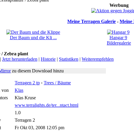
Werbung
Meine Terragen Galerie
-
Meine 
Der Baum und die Kli ...
Hangar 9
Bildergalerie
 / Zebra plant
|
Jetzt herunterladen
|
Historie
|
Statistiken
|
Weiterempfehlen
Mirror
zu diesem Download hinzu
Terragen 2 tp
›
Trees / Bäume
 von
Klas
tors
Klas Kruse
www.terralights.de/ter...ntact.html
1.0
y
Terragen 2
t
Fr Okt 03, 2008 12:05 pm