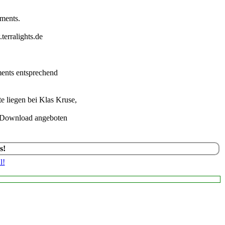
ements.
terralights.de
ments entsprechend
 liegen bei Klas Kruse,
um Download angeboten
s!