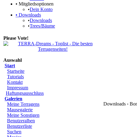
•
Mitgliedsoptionen
•
Dein Konto
•
Downloads
•
Downloads
•
Trees/Bäume
Please Vote!
Auswahl
Start
Startseite
Tutorials
Kontakt
Impressum
Haftungsausschluss
Galerien
Downloads › Bon
Meine Terragens
Mausegalerie
Meine Sonstigen
Benutzeralben
Benutzerliste
Suchen