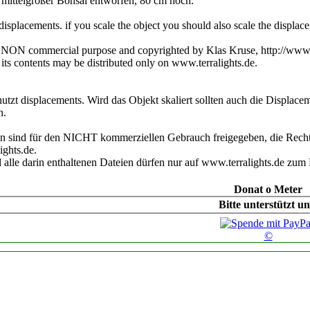
 mittelgroßer Bonsai entworfen, 80 cm hoch.
displacements. if you scale the object you should also scale the displac
or NON commercial purpose and copyrighted by Klas Kruse, http://www.
 its contents may be distributed only on www.terralights.de.
utzt displacements. Wird das Objekt skaliert sollten auch die Displace
n.
n sind für den NICHT kommerziellen Gebrauch freigegeben, die Rechte
ights.de.
 alle darin enthaltenen Dateien dürfen nur auf www.terralights.de z
Donat o Meter
Bitte unterstützt un
©