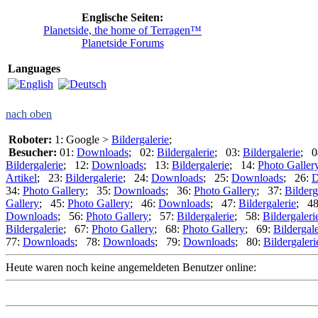
Englische Seiten:
Planetside, the home of Terragen™
Planetside Forums
Languages
nach oben
Roboter:
1: Google >
Bildergalerie
;
Besucher:
01:
Downloads
; 02:
Bildergalerie
; 03:
Bildergalerie
; 0
Bildergalerie
; 12:
Downloads
; 13:
Bildergalerie
; 14:
Photo Galler
Artikel
; 23:
Bildergalerie
; 24:
Downloads
; 25:
Downloads
; 26:
D
34:
Photo Gallery
; 35:
Downloads
; 36:
Photo Gallery
; 37:
Bilderg
Gallery
; 45:
Photo Gallery
; 46:
Downloads
; 47:
Bildergalerie
; 4
Downloads
; 56:
Photo Gallery
; 57:
Bildergalerie
; 58:
Bildergaleri
Bildergalerie
; 67:
Photo Gallery
; 68:
Photo Gallery
; 69:
Bildergale
77:
Downloads
; 78:
Downloads
; 79:
Downloads
; 80:
Bildergaleri
Heute waren noch keine angemeldeten Benutzer online: