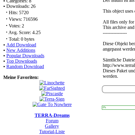
Der Baum ist als
•
Categories: 8
•
Downloads: 26
This object uses 
·
Hits: 5720
·
Views: 716596
All files only f
·
Votes: 2
This archive and
·
Avg. Score: 4.25
----------------
·
Total: 0 bytes
Diese Objekt ben
•
Add Download
angepasst werde
•
New Additions
•
Popular Downloads
Sämtliche Dateie
•
Top Downloads
http://www.terral
•
Random Download
Dieses Paket und
werden.
Meine Favoriten:
0%
TERRA-Dreams
Forum
Gallery
Tutorial-Liste