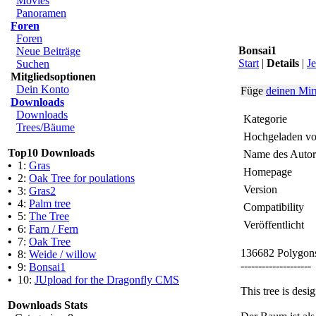
Movies
Panoramen
Foren
Foren
Bonsai1
Neue Beiträge
Start
|
Details
|
Je
Suchen
Mitgliedsoptionen
Dein Konto
Füge
deinen Mir
Downloads
Downloads
Kategorie
Trees/Bäume
Hochgeladen v
Top10 Downloads
Name des Autor
•
1:
Gras
Homepage
•
2:
Oak Tree for poulations
Version
•
3:
Gras2
•
4:
Palm tree
Compatibility
•
5:
The Tree
Veröffentlicht
•
6:
Farn / Fern
•
7:
Oak Tree
136682 Polygon
•
8:
Weide / willow
--------------------
•
9:
Bonsai1
•
10:
JUpload for the Dragonfly CMS
This tree is des
Downloads Stats