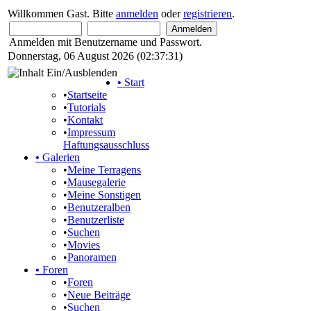
Willkommen Gast. Bitte
anmelden
oder
registrieren
.
Anmelden mit Benutzername und Passwort.
Donnerstag, 06 August 2026 (02:37:31)
•
Start
•
Startseite
•
Tutorials
•
Kontakt
•
Impressum
Haftungsausschluss
•
Galerien
•
Meine Terragens
•
Mausegalerie
•
Meine Sonstigen
•
Benutzeralben
•
Benutzerliste
•
Suchen
•
Movies
•
Panoramen
•
Foren
•
Foren
•
Neue Beiträge
•
Suchen