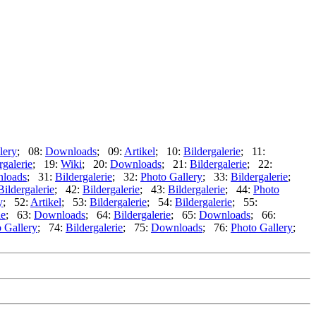
lery
; 08:
Downloads
; 09:
Artikel
; 10:
Bildergalerie
; 11:
rgalerie
; 19:
Wiki
; 20:
Downloads
; 21:
Bildergalerie
; 22:
loads
; 31:
Bildergalerie
; 32:
Photo Gallery
; 33:
Bildergalerie
;
Bildergalerie
; 42:
Bildergalerie
; 43:
Bildergalerie
; 44:
Photo
y
; 52:
Artikel
; 53:
Bildergalerie
; 54:
Bildergalerie
; 55:
ie
; 63:
Downloads
; 64:
Bildergalerie
; 65:
Downloads
; 66:
 Gallery
; 74:
Bildergalerie
; 75:
Downloads
; 76:
Photo Gallery
;