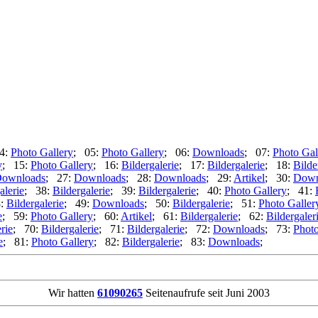
4:
Photo Gallery
; 05:
Photo Gallery
; 06:
Downloads
; 07:
Photo Gal
y
; 15:
Photo Gallery
; 16:
Bildergalerie
; 17:
Bildergalerie
; 18:
Bilde
ownloads
; 27:
Downloads
; 28:
Downloads
; 29:
Artikel
; 30:
Down
alerie
; 38:
Bildergalerie
; 39:
Bildergalerie
; 40:
Photo Gallery
; 41:
8:
Bildergalerie
; 49:
Downloads
; 50:
Bildergalerie
; 51:
Photo Galler
e
; 59:
Photo Gallery
; 60:
Artikel
; 61:
Bildergalerie
; 62:
Bildergaler
rie
; 70:
Bildergalerie
; 71:
Bildergalerie
; 72:
Downloads
; 73:
Photo
e
; 81:
Photo Gallery
; 82:
Bildergalerie
; 83:
Downloads
;
Wir hatten
61090265
Seitenaufrufe seit Juni 2003