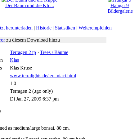
Der Baum und die Kli ...
Hangar 9
Bildergalerie
tzt herunterladen
|
Historie
|
Statistiken
|
Weiterempfehlen
ror
zu diesem Download hinzu
Terragen 2 tp
›
Trees / Bäume
on
Klas
s
Klas Kruse
www.terralights.de/ter...ntact.html
1.0
Terragen 2 (.tgo only)
Di Jan 27, 2009 6:37 pm
s
igned as medium/large bonsai, 80 cm.