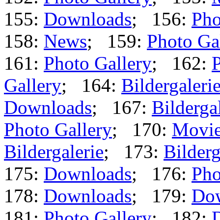
155:
Downloads
; 156:
Pho
158:
News
; 159:
Photo Ga
161:
Photo Gallery
; 162:
P
Gallery
; 164:
Bildergaleri
Downloads
; 167:
Bilderga
Photo Gallery
; 170:
Movi
Bildergalerie
; 173:
Bilderg
175:
Downloads
; 176:
Pho
178:
Downloads
; 179:
Do
181:
Photo Gallery
; 182: