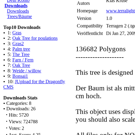
Dein Konto
Klas Kruse
Autors
Downloads
Homepage
www.terralights
Downloads
Trees/Bäume
Version
1.0
Compatibility
Terragen 2 (.tg
Top10 Downloads
•
1:
Gras
Veröffentlicht
Di Jan 27, 200
•
2:
Oak Tree for poulations
•
3:
Gras2
136682 Polygons
•
4:
Palm tree
•
5:
The Tree
--------------------
•
6:
Farn / Fern
•
7:
Oak Tree
•
8:
Weide / willow
This tree is designe
•
9:
Bonsai1
•
10:
JUpload for the Dragonfly
CMS
Der Baum ist als mit
cm hoch.
Downloads Stats
•
Categories: 8
•
Downloads: 26
This object uses disp
·
Hits: 5720
you should also scale
·
Views: 724788
·
Votes: 2
·
Avg. Score: 4.25