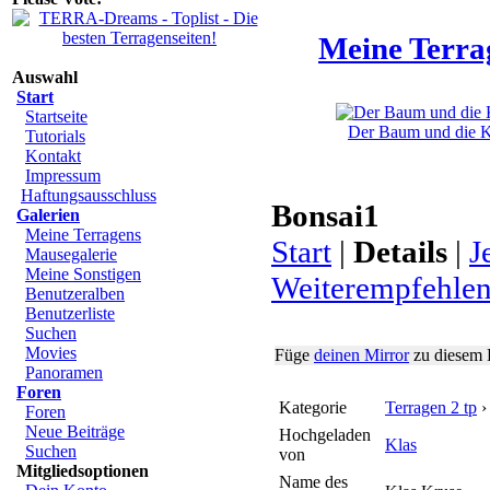
Meine Terra
Auswahl
Start
Startseite
Der Baum und die Kl
Tutorials
Kontakt
Impressum
Haftungsausschluss
Bonsai1
Galerien
Meine Terragens
Start
|
Details
|
J
Mausegalerie
Meine Sonstigen
Weiterempfehle
Benutzeralben
Benutzerliste
Suchen
Movies
Füge
deinen Mirror
zu diesem 
Panoramen
Foren
Kategorie
Terragen 2 tp
Foren
Neue Beiträge
Hochgeladen
Klas
Suchen
von
Mitgliedsoptionen
Name des