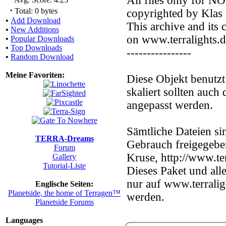
All files only for 
·
Total: 0 bytes
copyrighted by Klas 
•
Add Download
This archive and its 
•
New Additions
on www.terralights.d
•
Popular Downloads
•
Top Downloads
----------------
•
Random Download
Meine Favoriten:
Diese Objekt benutzt
skaliert sollten auc
angepasst werden.
Sämtliche Dateien s
TERRA-Dreams
Gebrauch freigegeben
Forum
Kruse, http://www.ter
Gallery
Tutorial-Liste
Dieses Paket und all
nur auf www.terrali
Englische Seiten:
Planetside, the home of Terragen™
werden.
Planetside Forums
Languages