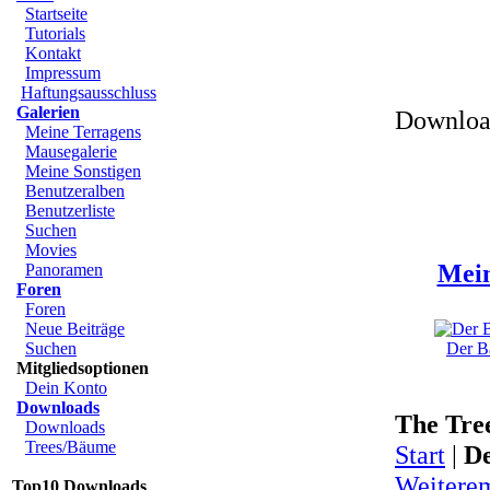
Startseite
Tutorials
Kontakt
Impressum
Haftungsausschluss
Galerien
Download
Meine Terragens
Mausegalerie
Meine Sonstigen
Benutzeralben
Benutzerliste
Suchen
Movies
Mein
Panoramen
Foren
Foren
Neue Beiträge
Suchen
Der Ba
Mitgliedsoptionen
Dein Konto
Downloads
The Tre
Downloads
Trees/Bäume
Start
|
De
Weitere
Top10 Downloads