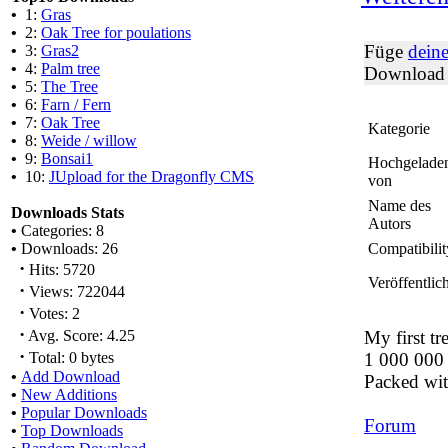
•
1:
Gras
•
2:
Oak Tree for poulations
Füge
dein
•
3:
Gras2
•
4:
Palm tree
Download 
•
5:
The Tree
•
6:
Farn / Fern
•
7:
Oak Tree
Kategorie
•
8:
Weide / willow
•
9:
Bonsai1
Hochgelade
•
10:
JUpload for the Dragonfly CMS
von
Name des
Downloads Stats
Autors
•
Categories: 8
•
Downloads: 26
Compatibilit
·
Hits: 5720
Veröffentlich
·
Views: 722044
·
Votes: 2
·
Avg. Score: 4.25
My first t
·
Total: 0 bytes
1 000 000
•
Add Download
Packed wit
•
New Additions
•
Popular Downloads
Forum
•
Top Downloads