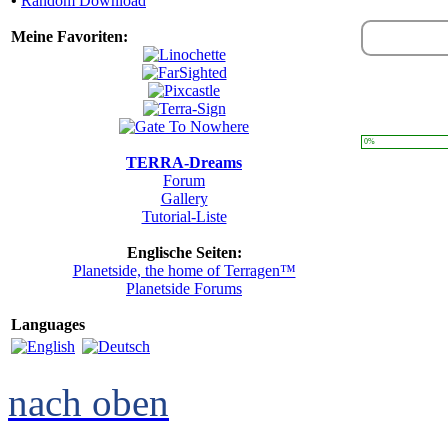
•
Random Download
Meine Favoriten:
0%
TERRA-Dreams
Forum
Gallery
Tutorial-Liste
Englische Seiten:
Planetside, the home of Terragen™
Planetside Forums
Languages
nach oben