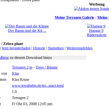
Werbung
Meine Terragen Galerie
-
Meine 
Der Baum und die Kli ...
Hangar 9
Bildergalerie
 / Zebra plant
|
Jetzt herunterladen
|
Historie
|
Statistiken
|
Weiterempfehlen
Mirror
zu diesem Download hinzu
Terragen 2 tp
›
Trees / Bäume
 von
Klas
tors
Klas Kruse
www.terralights.de/ter...ntact.html
1.0
y
Terragen 2
t
Fr Okt 03, 2008 12:05 pm