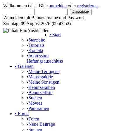
Willkommen Gast. Bitte
anmelden
oder
registrieren
.
Anmelden mit Benutzername und Passwort.
Sonntag, 09 August 2026 (09:43:52)
•
Start
•
Startseite
•
Tutorials
•
Kontakt
•
Impressum
Haftungsausschluss
•
Galerien
•
Meine Terragens
•
Mausegalerie
•
Meine Sonstigen
•
Benutzeralben
•
Benutzerliste
•
Suchen
•
Movies
•
Panoramen
•
Foren
•
Foren
•
Neue Beiträge
•
Suchen