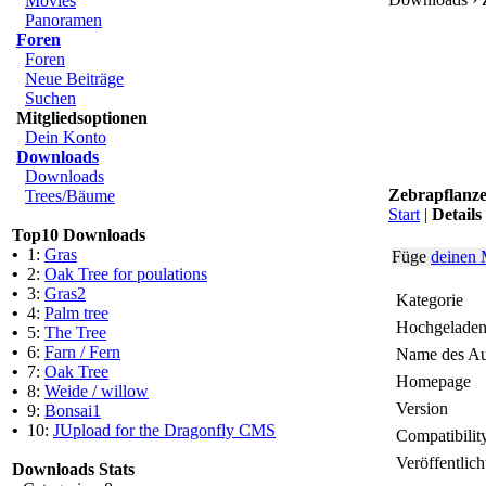
Movies
Panoramen
Foren
Foren
Neue Beiträge
Suchen
Mitgliedsoptionen
Dein Konto
Downloads
Downloads
Zebrapflanze
Trees/Bäume
Start
|
Details
Top10 Downloads
•
1:
Gras
Füge
deinen 
•
2:
Oak Tree for poulations
•
3:
Gras2
Kategorie
•
4:
Palm tree
Hochgeladen
•
5:
The Tree
•
6:
Farn / Fern
Name des Au
•
7:
Oak Tree
Homepage
•
8:
Weide / willow
Version
•
9:
Bonsai1
•
10:
JUpload for the Dragonfly CMS
Compatibilit
Veröffentlich
Downloads Stats