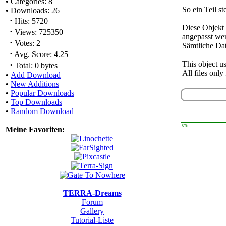
•
Categories: 8
So ein Teil st
•
Downloads: 26
·
Hits: 5720
Diese Objekt 
·
Views: 725350
angepasst we
·
Votes: 2
Sämtliche Da
·
Avg. Score: 4.25
·
This object us
Total: 0 bytes
All files onl
•
Add Download
•
New Additions
•
Popular Downloads
•
Top Downloads
•
Random Download
0%
Meine Favoriten:
TERRA-Dreams
Forum
Gallery
Tutorial-Liste