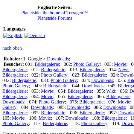
Englische Seiten:
Planetside, the home of Terragen™
Planetside Forums
Languages
nach oben
Roboter:
1: Google >
Downloads
;
Besucher:
001:
Bildergalerie
; 002:
Photo Gallery
; 003:
Movie
; 0
Bildergalerie
; 012:
Bildergalerie
; 013:
Bildergalerie
; 014:
News
; 
Bildergalerie
; 022:
Photo Gallery
; 023:
Bildergalerie
; 024:
Downl
032:
Bildergalerie
; 033:
Photo Gallery
; 034:
Downloads
; 035:
Bil
Photo Gallery
; 043:
Bildergalerie
; 044:
Downloads
; 045:
Bilderga
Bildergalerie
; 053:
Movie
; 054:
Bildergalerie
; 055:
Wiki
; 056:
D
Bildergalerie
; 064:
Movie
; 065:
Bildergalerie
; 066:
Bildergalerie
;
Downloads
; 074:
Photo Gallery
; 075:
Bildergalerie
; 076:
Movie
;
Gallery
; 084:
Downloads
; 085:
Downloads
; 086:
Downloads
; 0
Bildergalerie
; 095:
Bildergalerie
; 096:
Bildergalerie
; 097:
Downlo
105:
Movie
; 106:
Movie
; 107:
Downloads
; 108:
Bildergalerie
; 1
Photo Gallery
; 117:
Bildergalerie
; 118:
Photo Gallery
; 119:
Downl