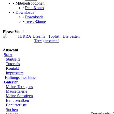
•
Mitgliedsoptionen
•
Dein Konto
•
Downloads
•
Downloads
•
Trees/Bäume
Please Vote!
Auswahl
Start
Startseite
Tutorials
Kontakt
Impressum
Haftungsausschluss
Galerien
Meine Terragens
Mausegalerie
Meine Sonstigen
Benutzeralben
Benutzerliste
Suchen
Downloads › Z