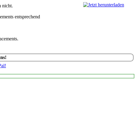
 nicht.
acements entsprechend
lacements.
uns!