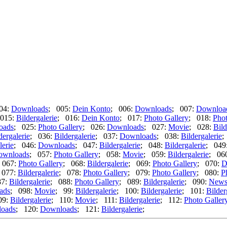
04:
Downloads
; 005:
Dein Konto
; 006:
Downloads
; 007:
Downloa
015:
Bildergalerie
; 016:
Dein Konto
; 017:
Photo Gallery
; 018:
Phot
oads
; 025:
Photo Gallery
; 026:
Downloads
; 027:
Movie
; 028:
Bild
dergalerie
; 036:
Bildergalerie
; 037:
Downloads
; 038:
Bildergalerie
;
lerie
; 046:
Downloads
; 047:
Bildergalerie
; 048:
Bildergalerie
; 049
ownloads
; 057:
Photo Gallery
; 058:
Movie
; 059:
Bildergalerie
; 06
 067:
Photo Gallery
; 068:
Bildergalerie
; 069:
Photo Gallery
; 070:
D
 077:
Bildergalerie
; 078:
Photo Gallery
; 079:
Photo Gallery
; 080:
P
87:
Bildergalerie
; 088:
Photo Gallery
; 089:
Bildergalerie
; 090:
New
ads
; 098:
Movie
; 99:
Bildergalerie
; 100:
Bildergalerie
; 101:
Bilder
09:
Bildergalerie
; 110:
Movie
; 111:
Bildergalerie
; 112:
Photo Galler
oads
; 120:
Downloads
; 121:
Bildergalerie
;