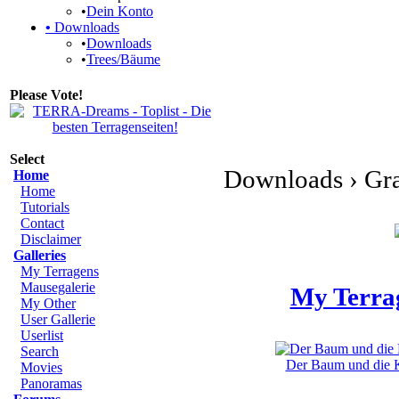
•
Dein Konto
•
Downloads
•
Downloads
•
Trees/Bäume
Please Vote!
Select
Downloads › Gr
Home
Home
Tutorials
Contact
Disclaimer
Galleries
My Terragens
Mausegalerie
My Terra
My Other
User Gallerie
Userlist
Search
Der Baum und die Kl
Movies
Panoramas