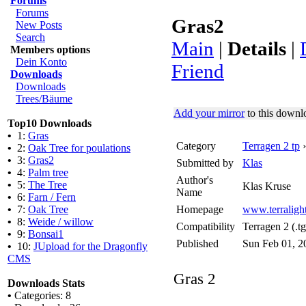
Forums
Forums
Gras2
New Posts
Search
Main
|
Details
|
Members options
Dein Konto
Friend
Downloads
Downloads
Trees/Bäume
Add your mirror
to this downl
Top10 Downloads
•
1:
Gras
Category
Terragen 2 tp
•
2:
Oak Tree for poulations
•
3:
Gras2
Submitted by
Klas
•
4:
Palm tree
Author's
•
5:
The Tree
Klas Kruse
Name
•
6:
Farn / Fern
•
7:
Oak Tree
Homepage
www.terralights
•
8:
Weide / willow
Compatibility
Terragen 2 (.t
•
9:
Bonsai1
Published
Sun Feb 01, 2
•
10:
JUpload for the Dragonfly
CMS
Gras 2
Downloads Stats
•
Categories: 8