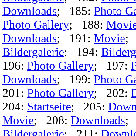
Downloads
; 185:
Photo Ga
Photo Gallery
; 188:
Movi
Downloads
; 191:
Movie
;
Bildergalerie
; 194:
Bilderg
196:
Photo Gallery
; 197:
P
Downloads
; 199:
Photo Ga
201:
Photo Gallery
; 202:
204:
Startseite
; 205:
Down
Movie
; 208:
Downloads
;
Bildergalerie
; 211:
Downl