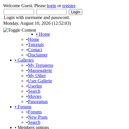
Welcome Guest. Please
login
or
register
.
Login with username and password.
Monday, August 10, 2026 (12:52:03)
•
Home
•
Home
•
Tutorials
•
Contact
•
Disclaimer
•
Galleries
•
My Terragens
•
Mausegalerie
•
My Other
•
User Gallerie
•
Userlist
•
Search
•
Movies
•
Panoramas
•
Forums
•
Forums
•
New Posts
•
Search
•
Members options