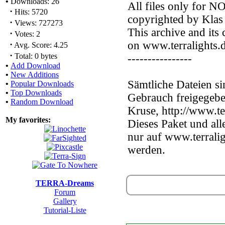
•
Downloads: 26
All files only for 
·
Hits: 5720
copyrighted by Klas 
·
Views: 727273
This archive and its
·
Votes: 2
·
on www.terralights.d
Avg. Score: 4.25
·
Total: 0 bytes
----------------
•
Add Download
•
New Additions
Sämtliche Dateien s
•
Popular Downloads
•
Top Downloads
Gebrauch freigegeben
•
Random Download
Kruse, http://www.te
My favorites:
Dieses Paket und all
nur auf www.terral
werden.
TERRA-Dreams
Forum
Gallery
Tutorial-Liste