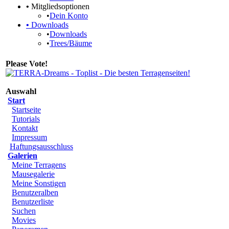
•
Mitgliedsoptionen
•
Dein Konto
•
Downloads
•
Downloads
•
Trees/Bäume
Please Vote!
Auswahl
Start
Startseite
Tutorials
Kontakt
Impressum
Haftungsausschluss
Galerien
Meine Terragens
Mausegalerie
Meine Sonstigen
Benutzeralben
Benutzerliste
Suchen
Movies