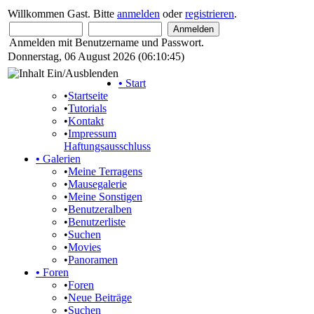
Willkommen Gast. Bitte
anmelden
oder
registrieren
.
Anmelden mit Benutzername und Passwort.
Donnerstag, 06 August 2026 (06:10:45)
•
Start
•
Startseite
•
Tutorials
•
Kontakt
•
Impressum
Haftungsausschluss
•
Galerien
•
Meine Terragens
•
Mausegalerie
•
Meine Sonstigen
•
Benutzeralben
•
Benutzerliste
•
Suchen
•
Movies
•
Panoramen
•
Foren
•
Foren
•
Neue Beiträge
•
Suchen