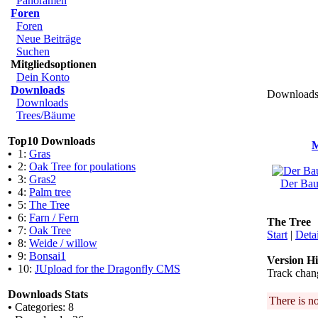
Panoramen
Foren
Foren
Neue Beiträge
Suchen
Mitgliedsoptionen
Dein Konto
Downloads
Downloads 
Downloads
Trees/Bäume
Top10 Downloads
M
•
1:
Gras
•
2:
Oak Tree for poulations
•
3:
Gras2
Der Baum
•
4:
Palm tree
•
5:
The Tree
•
6:
Farn / Fern
The Tree
•
7:
Oak Tree
Start
|
Detai
•
8:
Weide / willow
•
9:
Bonsai1
Version Hi
•
10:
JUpload for the Dragonfly CMS
Track chan
Downloads Stats
There is n
•
Categories: 8