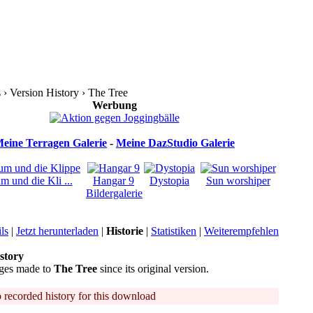
› Version History › The Tree
Werbung
eine Terragen Galerie
-
Meine DazStudio Galerie
 und die Kli ...
Hangar 9
Dystopia
Sun worshiper
Bildergalerie
ls
|
Jetzt herunterladen
|
Historie
|
Statistiken
|
Weiterempfehlen
story
ges made to
The Tree
since its original version.
o recorded history for this download