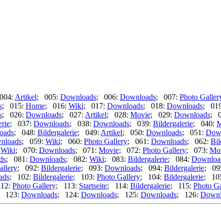
004:
Artikel
; 005:
Downloads
; 006:
Downloads
; 007:
Photo Galler
s
; 015:
Home
; 016:
Wiki
; 017:
Downloads
; 018:
Downloads
; 01
s
; 026:
Downloads
; 027:
Artikel
; 028:
Movie
; 029:
Downloads
; 
erie
; 037:
Downloads
; 038:
Downloads
; 039:
Bildergalerie
; 040:
M
oads
; 048:
Bildergalerie
; 049:
Artikel
; 050:
Downloads
; 051:
Dow
nloads
; 059:
Wiki
; 060:
Photo Gallery
; 061:
Downloads
; 062:
Bil
:
Wiki
; 070:
Downloads
; 071:
Movie
; 072:
Photo Gallery
; 073:
Mo
ds
; 081:
Downloads
; 082:
Wiki
; 083:
Bildergalerie
; 084:
Downloa
allery
; 092:
Bildergalerie
; 093:
Downloads
; 094:
Bildergalerie
; 09
ads
; 102:
Bildergalerie
; 103:
Photo Gallery
; 104:
Bildergalerie
; 10
112:
Photo Gallery
; 113:
Startseite
; 114:
Bildergalerie
; 115:
Photo Ga
; 123:
Downloads
; 124:
Downloads
; 125:
Downloads
; 126:
Downl