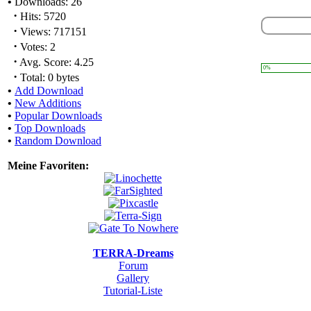
•
Downloads: 26
·
Hits: 5720
·
Views: 717151
·
Votes: 2
·
Avg. Score: 4.25
0%
·
Total: 0 bytes
•
Add Download
•
New Additions
•
Popular Downloads
•
Top Downloads
•
Random Download
Meine Favoriten:
TERRA-Dreams
Forum
Gallery
Tutorial-Liste