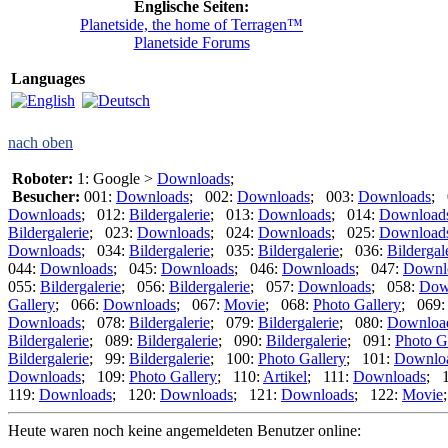
Englische Seiten:
Planetside, the home of Terragen™
Planetside Forums
Languages
nach oben
Roboter:
1: Google >
Downloads
;
Besucher:
001:
Downloads
; 002:
Downloads
; 003:
Downloads
; 
Downloads
; 012:
Bildergalerie
; 013:
Downloads
; 014:
Download
Bildergalerie
; 023:
Downloads
; 024:
Downloads
; 025:
Download
Downloads
; 034:
Bildergalerie
; 035:
Bildergalerie
; 036:
Bildergal
044:
Downloads
; 045:
Downloads
; 046:
Downloads
; 047:
Downl
055:
Bildergalerie
; 056:
Bildergalerie
; 057:
Downloads
; 058:
Dow
Gallery
; 066:
Downloads
; 067:
Movie
; 068:
Photo Gallery
; 069
Downloads
; 078:
Bildergalerie
; 079:
Bildergalerie
; 080:
Downloa
Bildergalerie
; 089:
Bildergalerie
; 090:
Bildergalerie
; 091:
Photo G
Bildergalerie
; 99:
Bildergalerie
; 100:
Photo Gallery
; 101:
Downlo
Downloads
; 109:
Photo Gallery
; 110:
Artikel
; 111:
Downloads
; 
119:
Downloads
; 120:
Downloads
; 121:
Downloads
; 122:
Movie
Heute waren noch keine angemeldeten Benutzer online: