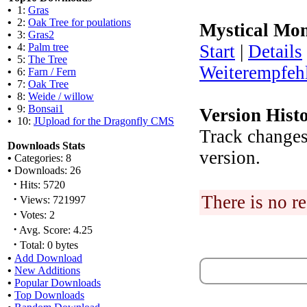
•
1:
Gras
•
2:
Oak Tree for poulations
Mystical Mo
•
3:
Gras2
•
4:
Palm tree
Start
|
Details
•
5:
The Tree
Weiterempfeh
•
6:
Farn / Fern
•
7:
Oak Tree
•
8:
Weide / willow
•
9:
Bonsai1
Version Hist
•
10:
JUpload for the Dragonfly CMS
Track change
Downloads Stats
version.
•
Categories: 8
•
Downloads: 26
·
Hits: 5720
·
There is no r
Views: 721997
·
Votes: 2
·
Avg. Score: 4.25
·
Total: 0 bytes
•
Add Download
•
New Additions
•
Popular Downloads
•
Top Downloads