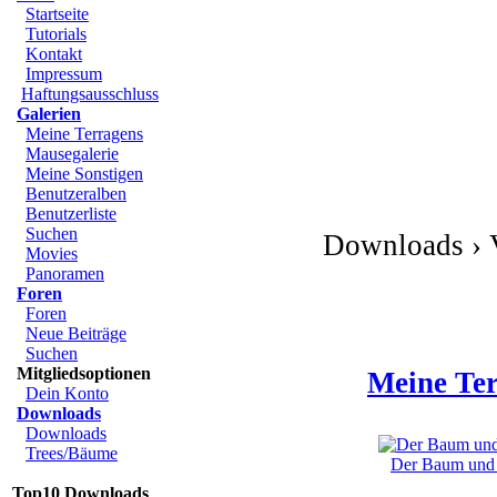
Startseite
Tutorials
Kontakt
Impressum
Haftungsausschluss
Galerien
Meine Terragens
Mausegalerie
Meine Sonstigen
Benutzeralben
Benutzerliste
Suchen
Downloads › 
Movies
Panoramen
Foren
Foren
Neue Beiträge
Suchen
Mitgliedsoptionen
Meine Ter
Dein Konto
Downloads
Downloads
Trees/Bäume
Der Baum und d
Top10 Downloads