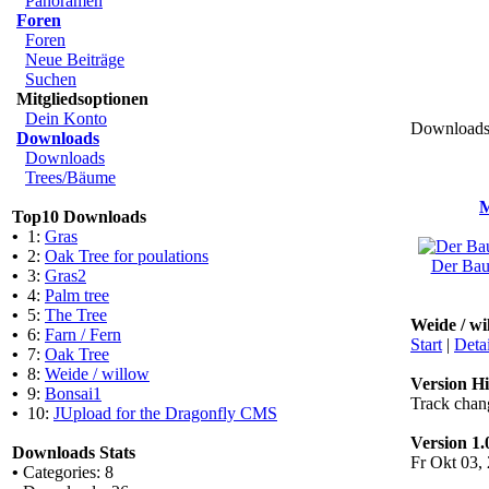
Panoramen
Foren
Foren
Neue Beiträge
Suchen
Mitgliedsoptionen
Dein Konto
Downloads 
Downloads
Downloads
Trees/Bäume
M
Top10 Downloads
•
1:
Gras
•
2:
Oak Tree for poulations
Der Baum
•
3:
Gras2
•
4:
Palm tree
•
5:
The Tree
Weide / wi
•
6:
Farn / Fern
Start
|
Detai
•
7:
Oak Tree
•
8:
Weide / willow
Version Hi
•
9:
Bonsai1
Track chan
•
10:
JUpload for the Dragonfly CMS
Version 1.
Downloads Stats
Fr Okt 03,
•
Categories: 8