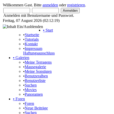
Willkommen Gast. Bitte
anmelden
oder
registrieren
.
Anmelden mit Benutzername und Passwort.
Freitag, 07 August 2026 (02:12:19)
•
Start
•
Startseite
•
Tutorials
•
Kontakt
•
Impressum
Haftungsausschluss
•
Galerien
•
Meine Terragens
•
Mausegalerie
•
Meine Sonstigen
•
Benutzeralben
•
Benutzerliste
•
Suchen
•
Movies
•
Panoramen
•
Foren
•
Foren
•
Neue Beiträge
•
Suchen