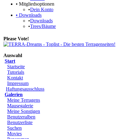
•
Mitgliedsoptionen
•
Dein Konto
•
Downloads
•
Downloads
•
Trees/Bäume
Please Vote!
Auswahl
Start
Startseite
Tutorials
Kontakt
Impressum
Haftungsausschluss
Galerien
Meine Terragens
Mausegalerie
Meine Sonstigen
Benutzeralben
Benutzerliste
Suchen
Movies