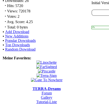
•
Downloads: 26
Initial Vers
·
Hits: 5720
·
Views: 720178
·
Votes: 2
·
Avg. Score: 4.25
·
Total: 0 bytes
0%
•
Add Download
•
New Additions
•
Popular Downloads
•
Top Downloads
•
Random Download
Meine Favoriten:
TERRA-Dreams
Forum
Gallery
Tutorial-Liste