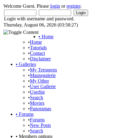
Welcome Guest. Please
login
or
register
.
Login with username and password.
Thursday, August 06, 2026 (03:58:27)
•
Home
•
Home
•
Tutorials
•
Contact
•
Disclaimer
•
Galleries
•
My Terragens
•
Mausegalerie
•
My Other
•
User Gallerie
•
Userlist
•
Search
•
Movies
•
Panoramas
•
Forums
•
Forums
•
New Posts
•
Search
•
Members options