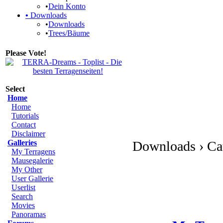
•
Dein Konto
•
Downloads
•
Downloads
•
Trees/Bäume
Please Vote!
Select
Home
Home
Tutorials
Contact
Disclaimer
Galleries
Downloads › Cat
My Terragens
Mausegalerie
My Other
User Gallerie
Userlist
Search
Movies
Panoramas