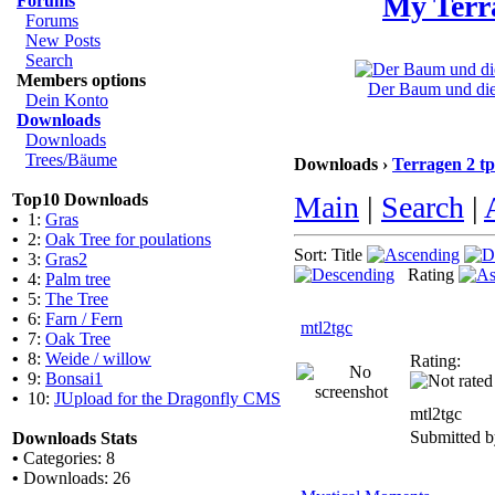
My Terr
Forums
Forums
New Posts
Search
Members options
Der Baum und die 
Dein Konto
Downloads
Downloads
Trees/Bäume
Downloads ›
Terragen 2 tp
Top10 Downloads
Main
|
Search
|
•
1:
Gras
•
2:
Oak Tree for poulations
Sort: Title
•
3:
Gras2
Rating
•
4:
Palm tree
•
5:
The Tree
•
6:
Farn / Fern
mtl2tgc
•
7:
Oak Tree
•
8:
Weide / willow
Rating:
•
9:
Bonsai1
•
10:
JUpload for the Dragonfly CMS
mtl2tgc
Submitted 
Downloads Stats
•
Categories: 8
•
Downloads: 26