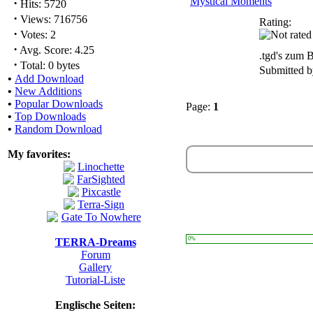
Mystical Moments
·
Hits: 5720
·
Views: 716756
Rating:
·
Votes: 2
·
Avg. Score: 4.25
.tgd's zum B
·
Total: 0 bytes
Submitted 
•
Add Download
•
New Additions
•
Popular Downloads
Page:
1
•
Top Downloads
•
Random Download
My favorites:
0%
TERRA-Dreams
Forum
Gallery
Tutorial-Liste
Englische Seiten: