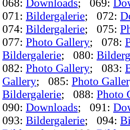
068:
Downloads
; 069:
Do
071:
Bildergalerie
; 072:
D
074:
Bildergalerie
; 075:
Ph
077:
Photo Gallery
; 078:
P
Bildergalerie
; 080:
Bilderg
082:
Photo Gallery
; 083:
B
Gallery
; 085:
Photo Galle
Bildergalerie
; 088:
Photo 
090:
Downloads
; 091:
Do
093:
Bildergalerie
; 094:
Bi