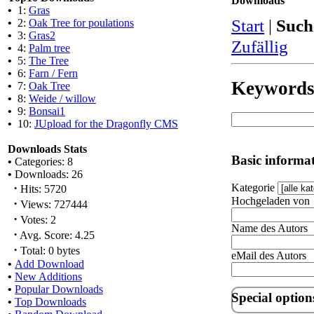
Downloads
•
1:
Gras
Start
|
Such
•
2:
Oak Tree for poulations
•
3:
Gras2
Zufällig
•
4:
Palm tree
•
5:
The Tree
•
6:
Farn / Fern
Keyword
•
7:
Oak Tree
•
8:
Weide / willow
•
9:
Bonsai1
•
10:
JUpload for the Dragonfly CMS
Downloads Stats
Basic informa
•
Categories: 8
•
Downloads: 26
·
Kategorie
Hits: 5720
Hochgeladen von
·
Views: 727444
·
Votes: 2
Name des Autors
·
Avg. Score: 4.25
·
Total: 0 bytes
eMail des Autors
•
Add Download
•
New Additions
•
Popular Downloads
Special option
•
Top Downloads