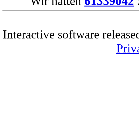
Wir hatten
61339042
Interactive software releas
Priv