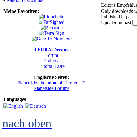
•
Random Download
Editor's Empfehlu
Meine Favoriten:
Only downloads wi
Published in past
Updated in past
TERRA-Dreams
Forum
Gallery
Tutorial-Liste
Englische Seiten:
Planetside, the home of Terragen™
Planetside Forums
Languages
nach oben