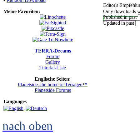
•
Random Download
Editor's Empfehlu
Meine Favoriten:
Only downloads wi
Published in past
Updated in past
TERRA-Dreams
Forum
Gallery
Tutorial-Liste
Englische Seiten:
Planetside, the home of Terragen™
Planetside Forums
Languages
nach oben