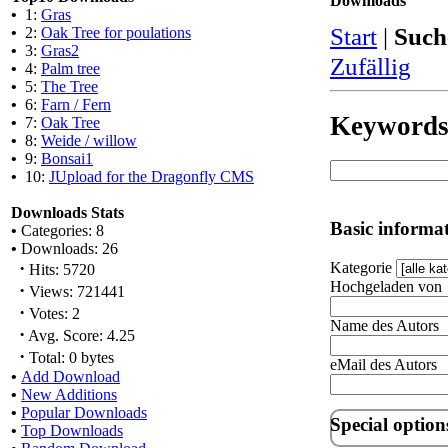
Downloads
•
1:
Gras
Start
|
Such
•
2:
Oak Tree for poulations
•
3:
Gras2
Zufällig
•
4:
Palm tree
•
5:
The Tree
•
6:
Farn / Fern
Keyword
•
7:
Oak Tree
•
8:
Weide / willow
•
9:
Bonsai1
•
10:
JUpload for the Dragonfly CMS
Downloads Stats
Basic informa
•
Categories: 8
•
Downloads: 26
·
Kategorie
Hits: 5720
Hochgeladen von
·
Views: 721441
·
Votes: 2
Name des Autors
·
Avg. Score: 4.25
·
Total: 0 bytes
eMail des Autors
•
Add Download
•
New Additions
•
Popular Downloads
Special option
•
Top Downloads