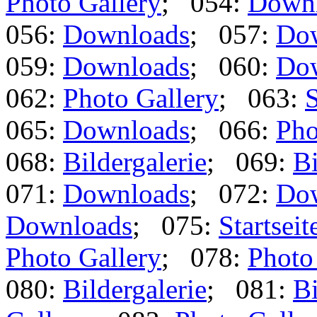
Photo Gallery
; 054:
Down
056:
Downloads
; 057:
Do
059:
Downloads
; 060:
Do
062:
Photo Gallery
; 063:
S
065:
Downloads
; 066:
Pho
068:
Bildergalerie
; 069:
Bi
071:
Downloads
; 072:
Do
Downloads
; 075:
Startseit
Photo Gallery
; 078:
Photo
080:
Bildergalerie
; 081:
Bi