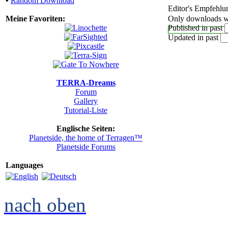
•
Random Download
Editor's Empfehlu
Meine Favoriten:
Only downloads wi
Published in past
Updated in past
TERRA-Dreams
Forum
Gallery
Tutorial-Liste
Englische Seiten:
Planetside, the home of Terragen™
Planetside Forums
Languages
nach oben