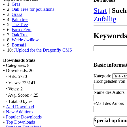
Downloads
•
1:
Gras
Start
|
Such
•
2:
Oak Tree for poulations
•
3:
Gras2
Zufällig
•
4:
Palm tree
•
5:
The Tree
•
6:
Farn / Fern
Keyword
•
7:
Oak Tree
•
8:
Weide / willow
•
9:
Bonsai1
•
10:
JUpload for the Dragonfly CMS
Downloads Stats
Basic informa
•
Categories: 8
•
Downloads: 26
·
Kategorie
Hits: 5720
Hochgeladen von
·
Views: 725141
·
Votes: 2
Name des Autors
·
Avg. Score: 4.25
·
Total: 0 bytes
eMail des Autors
•
Add Download
•
New Additions
•
Popular Downloads
Special option
•
Top Downloads