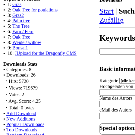
Downloads
•
1:
Gras
Start
|
Such
•
2:
Oak Tree for poulations
•
3:
Gras2
Zufällig
•
4:
Palm tree
•
5:
The Tree
•
6:
Farn / Fern
Keyword
•
7:
Oak Tree
•
8:
Weide / willow
•
9:
Bonsai1
•
10:
JUpload for the Dragonfly CMS
Downloads Stats
Basic informa
•
Categories: 8
•
Downloads: 26
·
Kategorie
Hits: 5720
Hochgeladen von
·
Views: 719579
·
Votes: 2
Name des Autors
·
Avg. Score: 4.25
·
Total: 0 bytes
eMail des Autors
•
Add Download
•
New Additions
•
Popular Downloads
Special option
•
Top Downloads