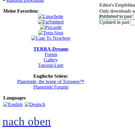
•
Random Download
Editor's Empfehlu
Meine Favoriten:
Only downloads wi
Published in past
Updated in past
TERRA-Dreams
Forum
Gallery
Tutorial-Liste
Englische Seiten:
Planetside, the home of Terragen™
Planetside Forums
Languages
nach oben