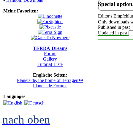
•
Random Download
Special option
Meine Favoriten:
Editor's Empfehlu
Only downloads wi
Published in past
Updated in past
TERRA-Dreams
Forum
Gallery
Tutorial-Liste
Englische Seiten:
Planetside, the home of Terragen™
Planetside Forums
Languages
nach oben