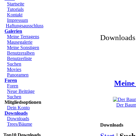
Startseite
Tutorials
Kontakt
Impressum
Haftungsausschluss
Galerien
Downloads 
Meine Terragens
Mausegalerie
Meine Sonstigen
Benutzeralben
Benutzerliste
Suchen
Movies
Panoramen
Foren
Meine 
Foren
Neue Beiträge
Suchen
Mitgliedsoptionen
Der Baum 
Dein Konto
Downloads
Downloads
Trees/Bäume
Downloads
Start
|
Such
Top10 Downloads