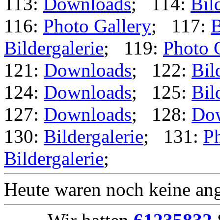
113:
Downloads
; 114:
Bil
116:
Photo Gallery
; 117:
B
Bildergalerie
; 119:
Photo 
121:
Downloads
; 122:
Bil
124:
Downloads
; 125:
Bil
127:
Downloads
; 128:
Do
130:
Bildergalerie
; 131:
Ph
Bildergalerie
;
Heute waren noch keine ang