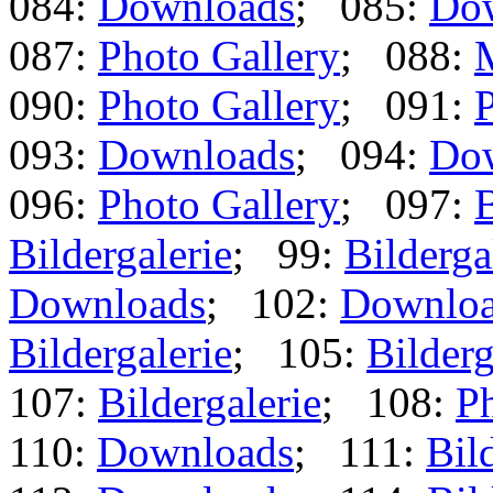
084:
Downloads
; 085:
Do
087:
Photo Gallery
; 088:
090:
Photo Gallery
; 091:
P
093:
Downloads
; 094:
Do
096:
Photo Gallery
; 097:
B
Bildergalerie
; 99:
Bilderga
Downloads
; 102:
Downlo
Bildergalerie
; 105:
Bilderg
107:
Bildergalerie
; 108:
Ph
110:
Downloads
; 111:
Bil