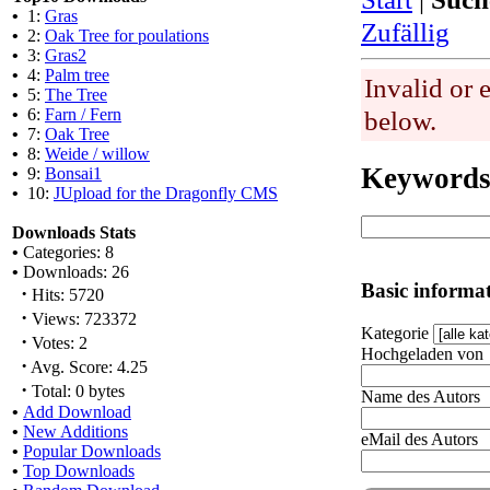
•
1:
Gras
Zufällig
•
2:
Oak Tree for poulations
•
3:
Gras2
•
4:
Palm tree
Invalid or 
•
5:
The Tree
•
6:
Farn / Fern
below.
•
7:
Oak Tree
•
8:
Weide / willow
Keyword
•
9:
Bonsai1
•
10:
JUpload for the Dragonfly CMS
Downloads Stats
•
Categories: 8
•
Downloads: 26
Basic informa
·
Hits: 5720
·
Views: 723372
Kategorie
·
Votes: 2
Hochgeladen von
·
Avg. Score: 4.25
·
Total: 0 bytes
Name des Autors
•
Add Download
•
New Additions
eMail des Autors
•
Popular Downloads
•
Top Downloads