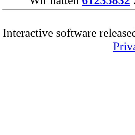
Wir hatten
61235832
Interactive software releas
Priv