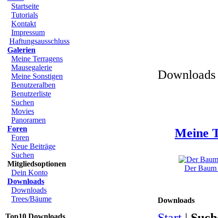
Startseite
Tutorials
Kontakt
Impressum
Haftungsausschluss
Galerien
Meine Terragens
Mausegalerie
Downloads 
Meine Sonstigen
Benutzeralben
Benutzerliste
Suchen
Movies
Panoramen
Foren
Meine T
Foren
Neue Beiträge
Suchen
Mitgliedsoptionen
Der Baum u
Dein Konto
Downloads
Downloads
Trees/Bäume
Downloads
Start
|
Such
Top10 Downloads