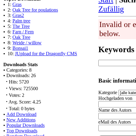
•
1:
Gras
Zufällig
•
2:
Oak Tree for poulations
•
3:
Gras2
•
4:
Palm tree
Invalid or 
•
5:
The Tree
•
6:
Farn / Fern
below.
•
7:
Oak Tree
•
8:
Weide / willow
Keywords
•
9:
Bonsai1
•
10:
JUpload for the Dragonfly CMS
Downloads Stats
•
Categories: 8
•
Downloads: 26
Basic informat
·
Hits: 5720
·
Views: 725500
Kategorie
·
Votes: 2
Hochgeladen von
·
Avg. Score: 4.25
·
Total: 0 bytes
Name des Autors
•
Add Download
•
New Additions
eMail des Autors
•
Popular Downloads
•
Top Downloads