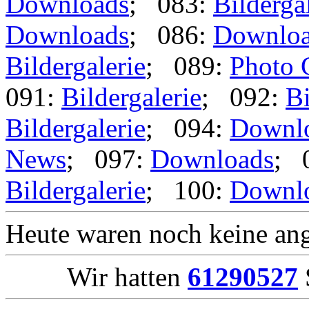
Downloads
; 083:
Bilderga
Downloads
; 086:
Downlo
Bildergalerie
; 089:
Photo 
091:
Bildergalerie
; 092:
Bi
Bildergalerie
; 094:
Downl
News
; 097:
Downloads
; 
Bildergalerie
; 100:
Downl
Heute waren noch keine ang
Wir hatten
61290527