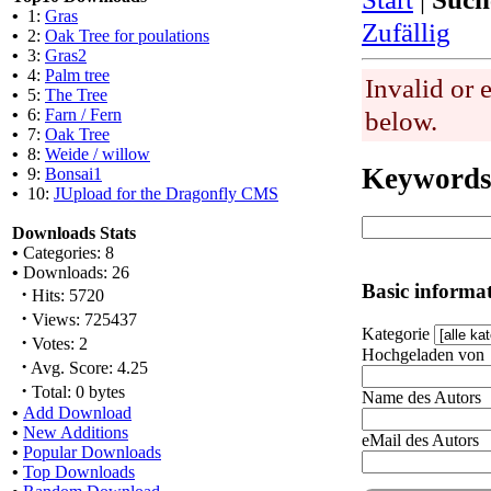
•
1:
Gras
Zufällig
•
2:
Oak Tree for poulations
•
3:
Gras2
•
4:
Palm tree
Invalid or 
•
5:
The Tree
•
6:
Farn / Fern
below.
•
7:
Oak Tree
•
8:
Weide / willow
Keyword
•
9:
Bonsai1
•
10:
JUpload for the Dragonfly CMS
Downloads Stats
•
Categories: 8
•
Downloads: 26
Basic informa
·
Hits: 5720
·
Views: 725437
Kategorie
·
Votes: 2
Hochgeladen von
·
Avg. Score: 4.25
·
Total: 0 bytes
Name des Autors
•
Add Download
•
New Additions
eMail des Autors
•
Popular Downloads
•
Top Downloads