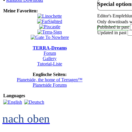
•
Random Download
Special option
Meine Favoriten:
Editor's Empfehlu
Only downloads wi
Published in past
Updated in past
TERRA-Dreams
Forum
Gallery
Tutorial-Liste
Englische Seiten:
Planetside, the home of Terragen™
Planetside Forums
Languages
nach oben