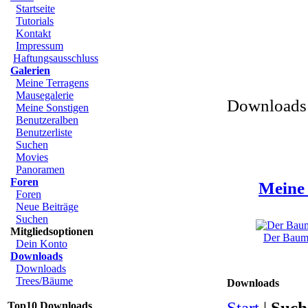
Startseite
Tutorials
Kontakt
Impressum
Haftungsausschluss
Galerien
Meine Terragens
Mausegalerie
Downloads 
Meine Sonstigen
Benutzeralben
Benutzerliste
Suchen
Movies
Panoramen
Foren
Meine 
Foren
Neue Beiträge
Suchen
Mitgliedsoptionen
Der Baum 
Dein Konto
Downloads
Downloads
Trees/Bäume
Downloads
Start
|
Such
Top10 Downloads