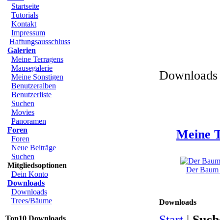
Startseite
Tutorials
Kontakt
Impressum
Haftungsausschluss
Galerien
Meine Terragens
Mausegalerie
Downloads 
Meine Sonstigen
Benutzeralben
Benutzerliste
Suchen
Movies
Panoramen
Foren
Meine T
Foren
Neue Beiträge
Suchen
Mitgliedsoptionen
Der Baum u
Dein Konto
Downloads
Downloads
Trees/Bäume
Downloads
Start
|
Such
Top10 Downloads