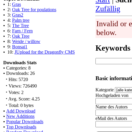
•
1:
Gras
Zufällig
•
2:
Oak Tree for poulations
•
3:
Gras2
•
4:
Palm tree
Invalid or 
•
5:
The Tree
•
6:
Farn / Fern
below.
•
7:
Oak Tree
•
8:
Weide / willow
Keywords
•
9:
Bonsai1
•
10:
JUpload for the Dragonfly CMS
Downloads Stats
•
Categories: 8
•
Downloads: 26
Basic informat
·
Hits: 5720
·
Views: 726490
Kategorie
·
Votes: 2
Hochgeladen von
·
Avg. Score: 4.25
·
Total: 0 bytes
Name des Autors
•
Add Download
•
New Additions
eMail des Autors
•
Popular Downloads
•
Top Downloads