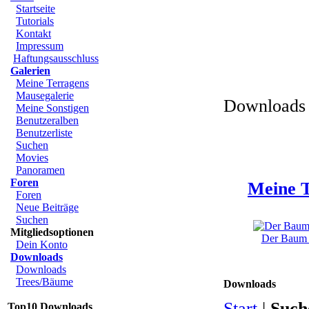
Startseite
Tutorials
Kontakt
Impressum
Haftungsausschluss
Galerien
Meine Terragens
Mausegalerie
Downloads 
Meine Sonstigen
Benutzeralben
Benutzerliste
Suchen
Movies
Panoramen
Foren
Meine T
Foren
Neue Beiträge
Suchen
Mitgliedsoptionen
Der Baum u
Dein Konto
Downloads
Downloads
Trees/Bäume
Downloads
Start
|
Such
Top10 Downloads