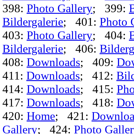
398:
Photo Gallery
; 399:
B
Bildergalerie
; 401:
Photo 
403:
Photo Gallery
; 404:
B
Bildergalerie
; 406:
Bilderg
408:
Downloads
; 409:
Do
411:
Downloads
; 412:
Bil
414:
Downloads
; 415:
Pho
417:
Downloads
; 418:
Do
420:
Home
; 421:
Downloa
Gallery
; 424:
Photo Galle