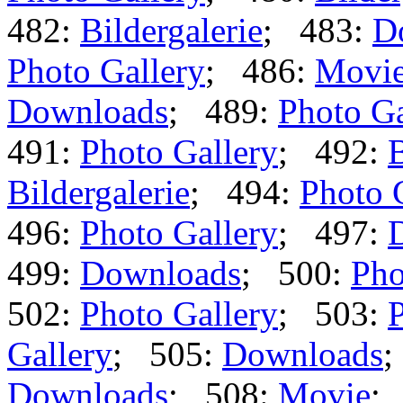
482:
Bildergalerie
; 483:
D
Photo Gallery
; 486:
Movi
Downloads
; 489:
Photo Ga
491:
Photo Gallery
; 492:
B
Bildergalerie
; 494:
Photo 
496:
Photo Gallery
; 497:
499:
Downloads
; 500:
Pho
502:
Photo Gallery
; 503:
P
Gallery
; 505:
Downloads
;
Downloads
; 508:
Movie
;