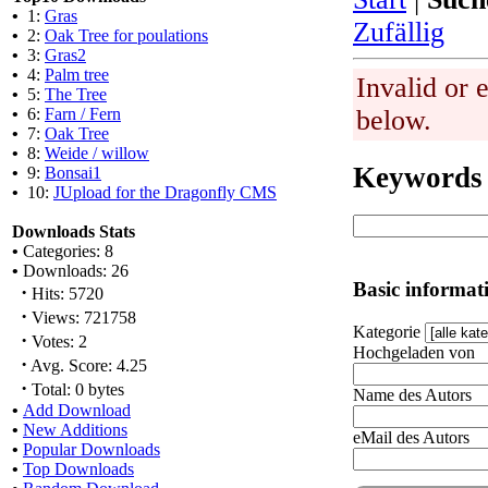
•
1:
Gras
Zufällig
•
2:
Oak Tree for poulations
•
3:
Gras2
•
4:
Palm tree
Invalid or 
•
5:
The Tree
•
6:
Farn / Fern
below.
•
7:
Oak Tree
•
8:
Weide / willow
Keywords
•
9:
Bonsai1
•
10:
JUpload for the Dragonfly CMS
Downloads Stats
•
Categories: 8
•
Downloads: 26
Basic informat
·
Hits: 5720
·
Views: 721758
Kategorie
·
Votes: 2
Hochgeladen von
·
Avg. Score: 4.25
·
Total: 0 bytes
Name des Autors
•
Add Download
•
New Additions
eMail des Autors
•
Popular Downloads
•
Top Downloads