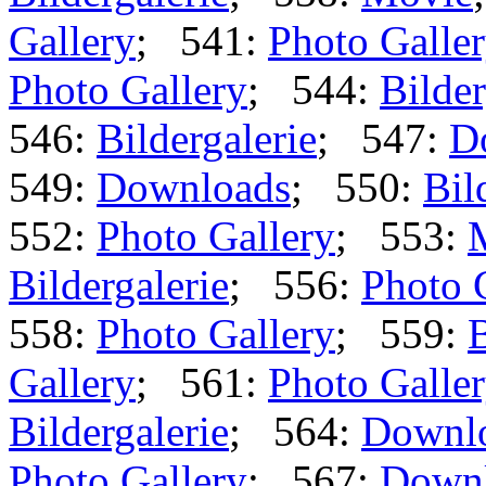
Gallery
; 541:
Photo Galle
Photo Gallery
; 544:
Bilder
546:
Bildergalerie
; 547:
D
549:
Downloads
; 550:
Bil
552:
Photo Gallery
; 553:
Bildergalerie
; 556:
Photo 
558:
Photo Gallery
; 559:
B
Gallery
; 561:
Photo Galle
Bildergalerie
; 564:
Downl
Photo Gallery
; 567:
Down