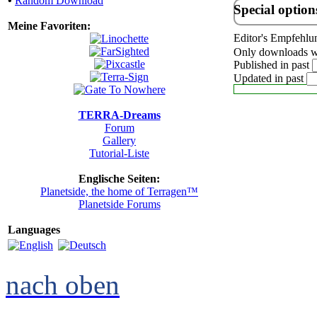
•
Random Download
Special option
Meine Favoriten:
Editor's Empfehlu
Only downloads wi
Published in past
Updated in past
TERRA-Dreams
Forum
Gallery
Tutorial-Liste
Englische Seiten:
Planetside, the home of Terragen™
Planetside Forums
Languages
nach oben