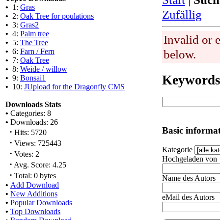
•
1:
Gras
Zufällig
•
2:
Oak Tree for poulations
•
3:
Gras2
•
4:
Palm tree
Invalid or 
•
5:
The Tree
•
6:
Farn / Fern
below.
•
7:
Oak Tree
•
8:
Weide / willow
Keyword
•
9:
Bonsai1
•
10:
JUpload for the Dragonfly CMS
Downloads Stats
•
Categories: 8
•
Downloads: 26
Basic informa
·
Hits: 5720
·
Views: 725443
Kategorie
·
Votes: 2
Hochgeladen von
·
Avg. Score: 4.25
·
Total: 0 bytes
Name des Autors
•
Add Download
•
New Additions
eMail des Autors
•
Popular Downloads
•
Top Downloads