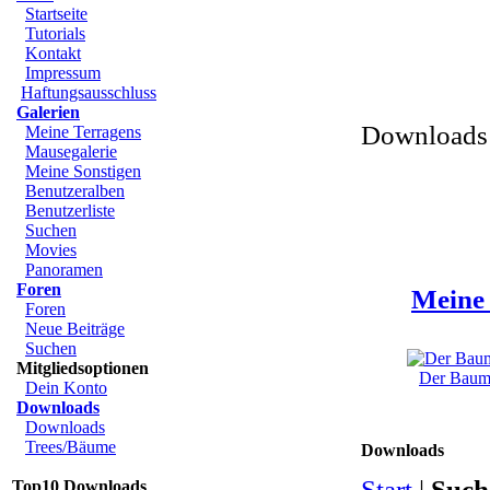
Startseite
Tutorials
Kontakt
Impressum
Haftungsausschluss
Galerien
Downloads 
Meine Terragens
Mausegalerie
Meine Sonstigen
Benutzeralben
Benutzerliste
Suchen
Movies
Panoramen
Foren
Meine 
Foren
Neue Beiträge
Suchen
Mitgliedsoptionen
Der Baum 
Dein Konto
Downloads
Downloads
Trees/Bäume
Downloads
Start
|
Such
Top10 Downloads