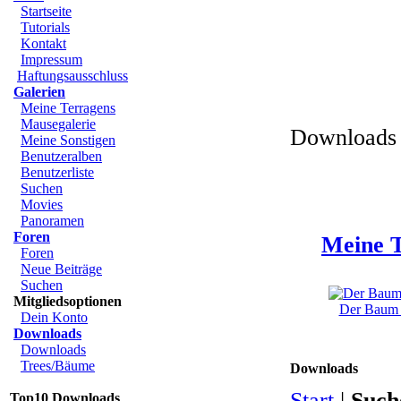
Startseite
Tutorials
Kontakt
Impressum
Haftungsausschluss
Galerien
Meine Terragens
Mausegalerie
Downloads 
Meine Sonstigen
Benutzeralben
Benutzerliste
Suchen
Movies
Panoramen
Foren
Meine T
Foren
Neue Beiträge
Suchen
Mitgliedsoptionen
Der Baum u
Dein Konto
Downloads
Downloads
Trees/Bäume
Downloads
Start
|
Such
Top10 Downloads