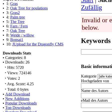
•
1:
Gras
Zufällig
•
2:
Oak Tree for poulations
•
3:
Gras2
•
4:
Palm tree
Invalid or 
•
5:
The Tree
•
6:
Farn / Fern
below.
•
7:
Oak Tree
•
8:
Weide / willow
Keywords
•
9:
Bonsai1
•
10:
JUpload for the Dragonfly CMS
Downloads Stats
•
Categories: 8
•
Downloads: 26
Basic informat
·
Hits: 5720
·
Views: 724146
Kategorie
·
Votes: 2
Hochgeladen von
·
Avg. Score: 4.25
·
Total: 0 bytes
Name des Autors
•
Add Download
•
New Additions
eMail des Autors
•
Popular Downloads
•
Top Downloads