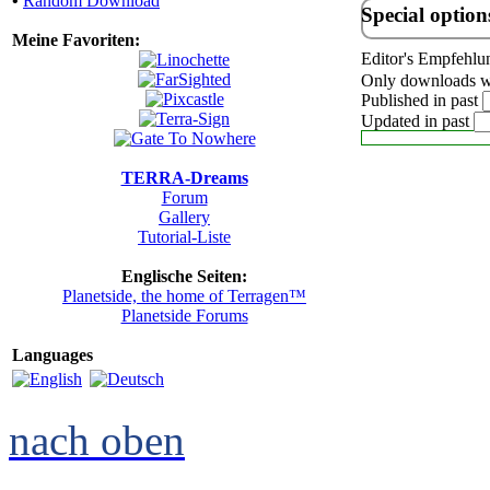
•
Random Download
Special option
Meine Favoriten:
Editor's Empfehlu
Only downloads wi
Published in past
Updated in past
TERRA-Dreams
Forum
Gallery
Tutorial-Liste
Englische Seiten:
Planetside, the home of Terragen™
Planetside Forums
Languages
nach oben