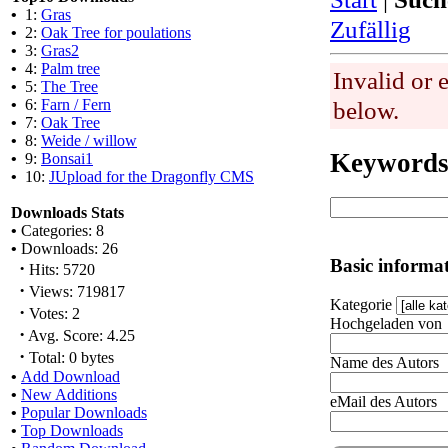
•
1:
Gras
Zufällig
•
2:
Oak Tree for poulations
•
3:
Gras2
•
4:
Palm tree
Invalid or 
•
5:
The Tree
•
6:
Farn / Fern
below.
•
7:
Oak Tree
•
8:
Weide / willow
Keyword
•
9:
Bonsai1
•
10:
JUpload for the Dragonfly CMS
Downloads Stats
•
Categories: 8
•
Downloads: 26
Basic informa
·
Hits: 5720
·
Views: 719817
Kategorie
·
Votes: 2
Hochgeladen von
·
Avg. Score: 4.25
·
Total: 0 bytes
Name des Autors
•
Add Download
•
New Additions
eMail des Autors
•
Popular Downloads
•
Top Downloads