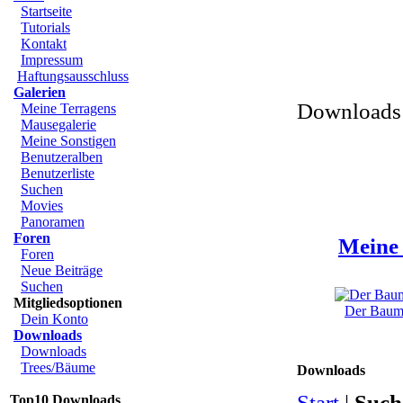
Startseite
Tutorials
Kontakt
Impressum
Haftungsausschluss
Galerien
Downloads 
Meine Terragens
Mausegalerie
Meine Sonstigen
Benutzeralben
Benutzerliste
Suchen
Movies
Panoramen
Foren
Meine 
Foren
Neue Beiträge
Suchen
Mitgliedsoptionen
Der Baum 
Dein Konto
Downloads
Downloads
Trees/Bäume
Downloads
Start
|
Such
Top10 Downloads