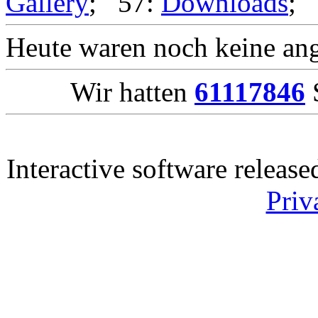
Gallery
; 57:
Downloads
;
Heute waren noch keine ang
Wir hatten
61117846
S
Interactive software releas
Priv