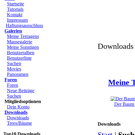
Startseite
Tutorials
Kontakt
Impressum
Haftungsausschluss
Galerien
Meine Terragens
Mausegalerie
Downloads 
Meine Sonstigen
Benutzeralben
Benutzerliste
Suchen
Movies
Panoramen
Foren
Meine T
Foren
Neue Beiträge
Suchen
Mitgliedsoptionen
Der Baum u
Dein Konto
Downloads
Downloads
Trees/Bäume
Downloads
Start
|
Such
Top10 Downloads