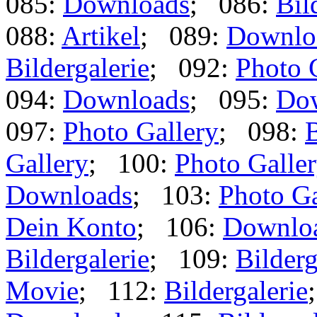
085:
Downloads
; 086:
Bil
088:
Artikel
; 089:
Downlo
Bildergalerie
; 092:
Photo 
094:
Downloads
; 095:
Do
097:
Photo Gallery
; 098:
B
Gallery
; 100:
Photo Galle
Downloads
; 103:
Photo Ga
Dein Konto
; 106:
Downlo
Bildergalerie
; 109:
Bilderg
Movie
; 112:
Bildergalerie