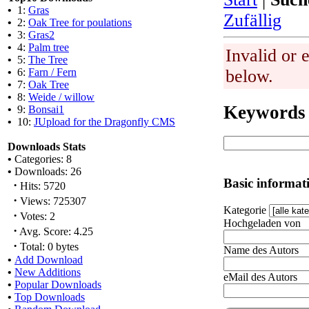
•
1:
Gras
Zufällig
•
2:
Oak Tree for poulations
•
3:
Gras2
•
4:
Palm tree
Invalid or 
•
5:
The Tree
•
6:
Farn / Fern
below.
•
7:
Oak Tree
•
8:
Weide / willow
Keywords
•
9:
Bonsai1
•
10:
JUpload for the Dragonfly CMS
Downloads Stats
•
Categories: 8
•
Downloads: 26
Basic informat
·
Hits: 5720
·
Views: 725307
Kategorie
·
Votes: 2
Hochgeladen von
·
Avg. Score: 4.25
·
Total: 0 bytes
Name des Autors
•
Add Download
•
New Additions
eMail des Autors
•
Popular Downloads
•
Top Downloads