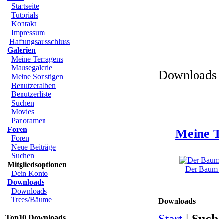
Startseite
Tutorials
Kontakt
Impressum
Haftungsausschluss
Galerien
Meine Terragens
Mausegalerie
Downloads 
Meine Sonstigen
Benutzeralben
Benutzerliste
Suchen
Movies
Panoramen
Foren
Meine T
Foren
Neue Beiträge
Suchen
Mitgliedsoptionen
Der Baum u
Dein Konto
Downloads
Downloads
Trees/Bäume
Downloads
Start
|
Such
Top10 Downloads