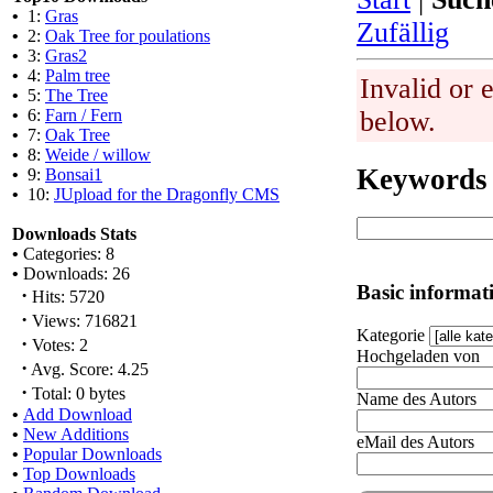
•
1:
Gras
Zufällig
•
2:
Oak Tree for poulations
•
3:
Gras2
•
4:
Palm tree
Invalid or 
•
5:
The Tree
•
6:
Farn / Fern
below.
•
7:
Oak Tree
•
8:
Weide / willow
Keywords
•
9:
Bonsai1
•
10:
JUpload for the Dragonfly CMS
Downloads Stats
•
Categories: 8
•
Downloads: 26
Basic informat
·
Hits: 5720
·
Views: 716821
Kategorie
·
Votes: 2
Hochgeladen von
·
Avg. Score: 4.25
·
Total: 0 bytes
Name des Autors
•
Add Download
•
New Additions
eMail des Autors
•
Popular Downloads
•
Top Downloads