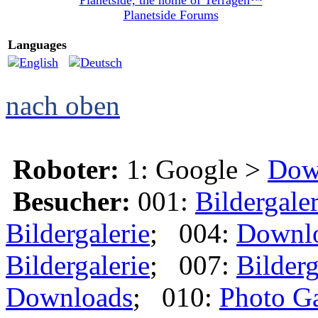
Planetside, the home of Terragen™
Planetside Forums
Languages
nach oben
Roboter:
1: Google >
Dow
Besucher:
001:
Bildergaler
Bildergalerie
; 004:
Downl
Bildergalerie
; 007:
Bilderg
Downloads
; 010:
Photo Ga