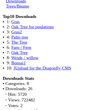
Downloads
Trees/Bäume
Top10 Downloads
•
1:
Gras
•
2:
Oak Tree for poulations
•
3:
Gras2
•
4:
Palm tree
•
5:
The Tree
•
6:
Farn / Fern
•
7:
Oak Tree
•
8:
Weide / willow
•
9:
Bonsai1
•
10:
JUpload for the Dragonfly CMS
Downloads Stats
•
Categories: 8
•
Downloads: 26
·
Hits: 5720
·
Views: 722482
·
Votes: 2