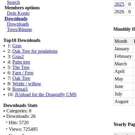
Search
2025
0
Members options
2026
0
Dein Konto
Downloads
Downloads
Monthly H
Trees/Bäume
Top10 Downloads
Month
•
1:
Gras
January
•
2:
Oak Tree for poulations
February
•
3:
Gras2
•
4:
Palm tree
March
•
5:
The Tree
April
•
6:
Farn / Fern
•
7:
Oak Tree
May
•
8:
Weide / willow
June
•
9:
Bonsai1
July
•
10:
JUpload for the Dragonfly CMS
August
Downloads Stats
•
Categories: 8
•
Downloads: 26
·
Hits: 5720
Yearly Pa
·
Views: 725495