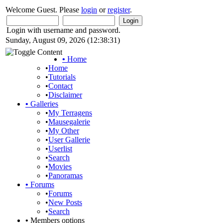
Welcome Guest. Please
login
or
register
.
Login with username and password.
Sunday, August 09, 2026 (12:38:31)
•
Home
•
Home
•
Tutorials
•
Contact
•
Disclaimer
•
Galleries
•
My Terragens
•
Mausegalerie
•
My Other
•
User Gallerie
•
Userlist
•
Search
•
Movies
•
Panoramas
•
Forums
•
Forums
•
New Posts
•
Search
•
Members options