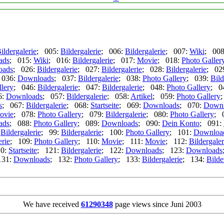
ildergalerie
; 005:
Bildergalerie
; 006:
Bildergalerie
; 007:
Wiki
; 00
ads
; 015:
Wiki
; 016:
Bildergalerie
; 017:
Movie
; 018:
Photo Galler
oads
; 026:
Bildergalerie
; 027:
Bildergalerie
; 028:
Bildergalerie
; 02
 036:
Downloads
; 037:
Bildergalerie
; 038:
Photo Gallery
; 039:
Bild
lery
; 046:
Bildergalerie
; 047:
Bildergalerie
; 048:
Photo Gallery
; 0
6:
Downloads
; 057:
Bildergalerie
; 058:
Artikel
; 059:
Photo Gallery
s
; 067:
Bildergalerie
; 068:
Startseite
; 069:
Downloads
; 070:
Downl
ovie
; 078:
Photo Gallery
; 079:
Bildergalerie
; 080:
Photo Gallery
; 
ads
; 088:
Photo Gallery
; 089:
Downloads
; 090:
Dein Konto
; 091:
:
Bildergalerie
; 99:
Bildergalerie
; 100:
Photo Gallery
; 101:
Downloa
erie
; 109:
Photo Gallery
; 110:
Movie
; 111:
Movie
; 112:
Bildergaler
20:
Startseite
; 121:
Bildergalerie
; 122:
Downloads
; 123:
Downloads
131:
Downloads
; 132:
Photo Gallery
; 133:
Bildergalerie
; 134:
Bilde
We have received
61290348
page views since Juni 2003