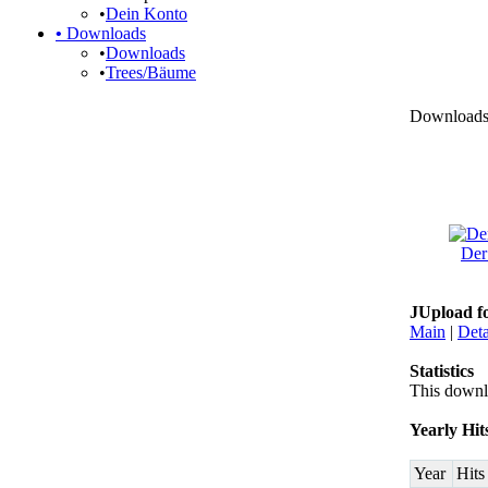
•
Dein Konto
•
Downloads
•
Downloads
•
Trees/Bäume
Downloads 
Der
JUpload f
Main
|
Deta
Statistics
This downl
Yearly Hit
Year
Hits