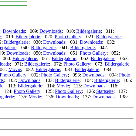
8:
Downloads
; 009:
Downloads
; 010:
Bildergalerie
; 011:
y
; 019:
Bildergalerie
; 020:
Photo Gallery
; 021:
Bildergalerie
;
9:
Bildergalerie
; 030:
Downloads
; 031:
Downloads
; 032:
ergalerie
; 040:
Bildergalerie
; 041:
Bildergalerie
; 042:
49:
Downloads
; 050:
Downloads
; 051:
Photo Gallery
; 052:
; 060:
Bildergalerie
; 061:
Bildergalerie
; 062:
Bildergalerie
; 063:
oads
; 071:
Bildergalerie
; 072:
Photo Gallery
; 073:
Bildergalerie
;
081:
Movie
; 082:
Bildergalerie
; 083:
Bildergalerie
; 084:
Photo Gallery
; 092:
Photo Gallery
; 093:
Downloads
; 094:
Photo
ds
; 102:
Downloads
; 103:
Bildergalerie
; 104:
Bildergalerie
; 105:
ie
; 113:
Bildergalerie
; 114:
Movie
; 115:
Downloads
; 116:
; 124:
Photo Gallery
; 125:
Photo Gallery
; 126:
Startseite
; 127:
rgalerie
; 135:
Movie
; 136:
Downloads
; 137:
Downloads
; 138: