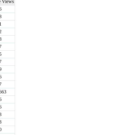
e Views
6
8
1
2
8
7
5
7
9
6
7
663
6
6
3
3
0