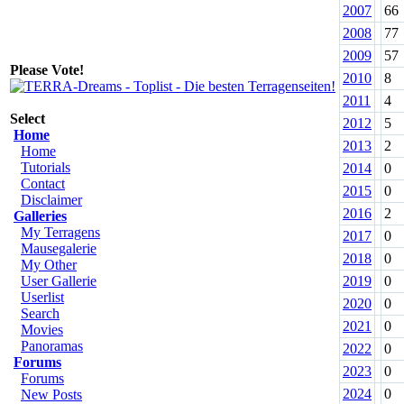
2007
66
2008
77
2009
57
Please Vote!
2010
8
2011
4
Select
2012
5
Home
2013
2
Home
Tutorials
2014
0
Contact
2015
0
Disclaimer
2016
2
Galleries
My Terragens
2017
0
Mausegalerie
2018
0
My Other
User Gallerie
2019
0
Userlist
2020
0
Search
2021
0
Movies
Panoramas
2022
0
Forums
2023
0
Forums
2024
0
New Posts