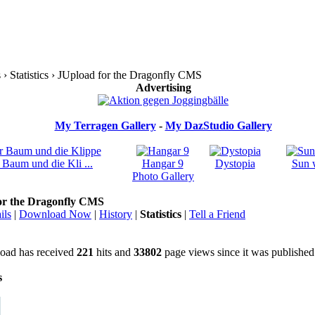
› Statistics › JUpload for the Dragonfly CMS
Advertising
My Terragen Gallery
-
My DazStudio Gallery
 Baum und die Kli ...
Hangar 9
Dystopia
Sun 
Photo Gallery
or the Dragonfly CMS
ils
|
Download Now
|
History
|
Statistics
|
Tell a Friend
oad has received
221
hits and
33802
page views since it was publishe
s