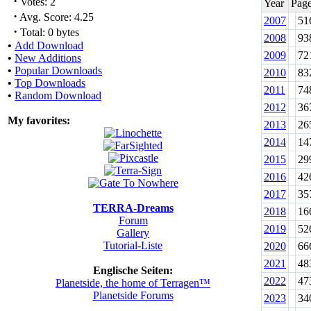
·
Votes: 2
Year
Pag
·
Avg. Score: 4.25
2007
51
·
Total: 0 bytes
2008
93
•
Add Download
2009
72
•
New Additions
•
Popular Downloads
2010
83
•
Top Downloads
2011
74
•
Random Download
2012
36
My favorites:
2013
26
2014
14
2015
29
2016
42
2017
35
TERRA-Dreams
2018
16
Forum
2019
52
Gallery
Tutorial-Liste
2020
66
2021
48
Englische Seiten:
2022
47
Planetside, the home of Terragen™
Planetside Forums
2023
34