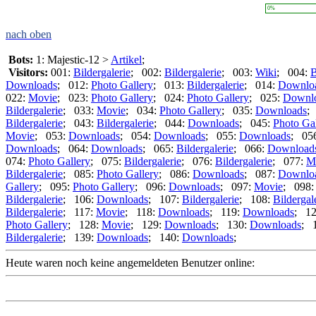
0%
nach oben
Bots:
1: Majestic-12 >
Artikel
;
Visitors:
001:
Bildergalerie
; 002:
Bildergalerie
; 003:
Wiki
; 004:
B
Downloads
; 012:
Photo Gallery
; 013:
Bildergalerie
; 014:
Downlo
022:
Movie
; 023:
Photo Gallery
; 024:
Photo Gallery
; 025:
Downl
Bildergalerie
; 033:
Movie
; 034:
Photo Gallery
; 035:
Downloads
;
Bildergalerie
; 043:
Bildergalerie
; 044:
Downloads
; 045:
Photo Gal
Movie
; 053:
Downloads
; 054:
Downloads
; 055:
Downloads
; 05
Downloads
; 064:
Downloads
; 065:
Bildergalerie
; 066:
Download
074:
Photo Gallery
; 075:
Bildergalerie
; 076:
Bildergalerie
; 077:
M
Bildergalerie
; 085:
Photo Gallery
; 086:
Downloads
; 087:
Downlo
Gallery
; 095:
Photo Gallery
; 096:
Downloads
; 097:
Movie
; 098
Bildergalerie
; 106:
Downloads
; 107:
Bildergalerie
; 108:
Bildergal
Bildergalerie
; 117:
Movie
; 118:
Downloads
; 119:
Downloads
; 1
Photo Gallery
; 128:
Movie
; 129:
Downloads
; 130:
Downloads
; 
Bildergalerie
; 139:
Downloads
; 140:
Downloads
;
Heute waren noch keine angemeldeten Benutzer online: