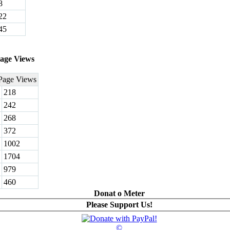
8
22
45
age Views
Page Views
218
242
268
372
1002
1704
979
460
Donat o Meter
Please Support Us!
©