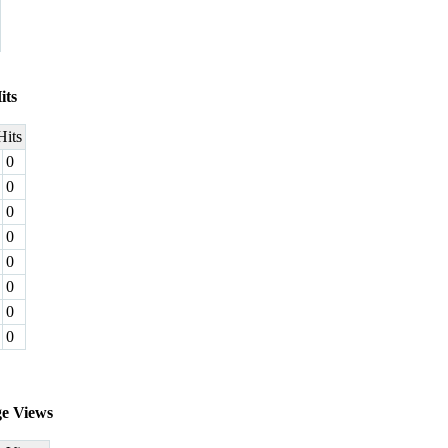
its
Hits
0
0
0
0
0
0
0
0
ge Views